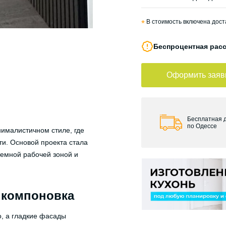
*
В стоимость включена доста
Беспроцентная расс
Оформить заяв
Бесплатная 
по Одессе
нималистичном стиле, где
и. Основой проекта стала
темной рабочей зоной и
 компоновка
о, а гладкие фасады