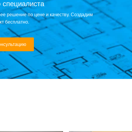
 специалиста
е решение по цене и качеству. Создадим
кт бесплатно.
онсультацию