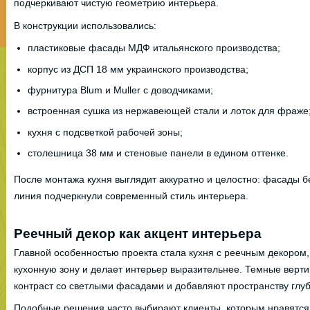
подчеркивают чистую геометрию интерьера.
В конструкции использовались:
пластиковые фасады МДФ итальянского производства;
корпус из ДСП 18 мм украинского производства;
фурнитура Blum и Muller с доводчиками;
встроенная сушка из нержавеющей стали и лоток для фраже
кухня с подсветкой рабочей зоны;
столешница 38 мм и стеновые панели в едином оттенке.
После монтажа кухня выглядит аккуратно и целостно: фасады б
линия подчеркнули современный стиль интерьера.
Реечный декор как акцент интерьера
Главной особенностью проекта стала кухня с реечным декором,
кухонную зону и делает интерьер выразительнее. Темные верт
контраст со светлыми фасадами и добавляют пространству глуб
Подобные решения часто выбирают клиенты, которым нравятс