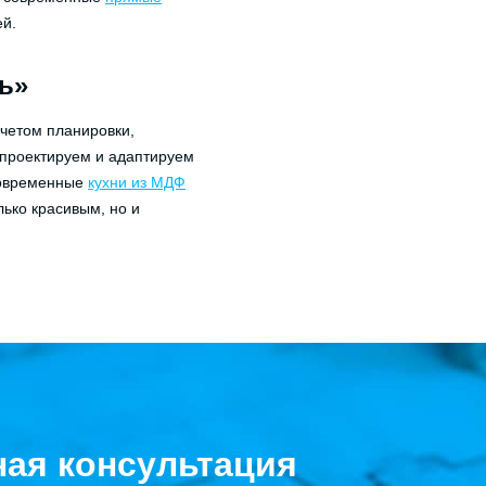
ей.
ь»
учетом планировки,
проектируем и адаптируем
современные
кухни из МДФ
лько красивым, но и
ная консультация