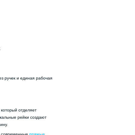
;
ез ручек и единая рабочая
 который отделяет
икальные рейки создают
ину.
я современные
прямые