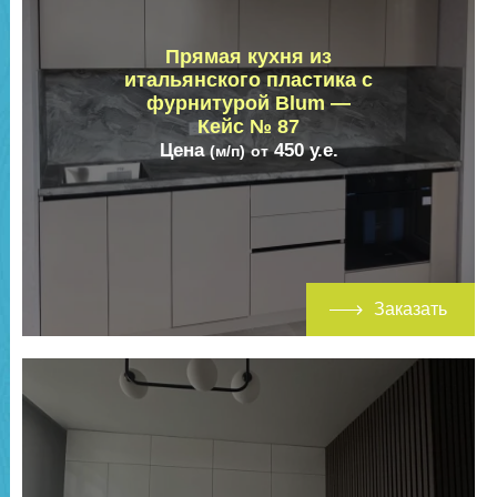
Прямая кухня из
итальянского пластика с
фурнитурой Blum —
Кейс № 87
Цена
450
у.е.
(м/п)
от
Заказать