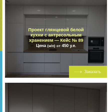
Проект глянцевой белой
кухни с антресольным
хранением — Кейс № 89
Цена
450
у.е.
(м/п)
от
Заказать