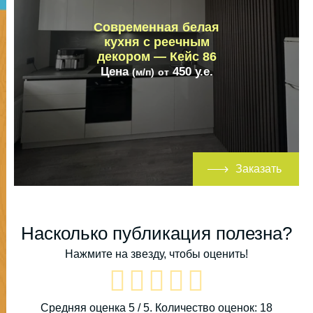
Современная белая
кухня с реечным
декором — Кейс 86
Цена
450
у.е.
(м/п)
от
Заказать
Насколько публикация полезна?
Нажмите на звезду, чтобы оценить!
Средняя оценка
5
/ 5. Количество оценок:
18