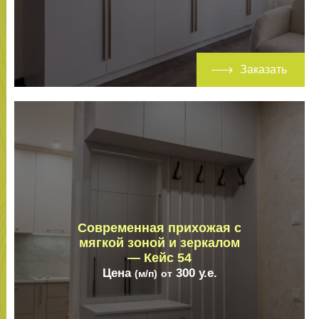
Заказать
Современная прихожая с
мягкой зоной и зеркалом
— Кейс 54
Цена
300
у.е.
(м/п)
от