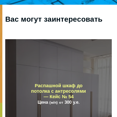
Вас могут заинтересовать
Распашной шкаф до
потолка с антресолями
— Кейс № 54
Цена
300
у.е.
(м/п)
от