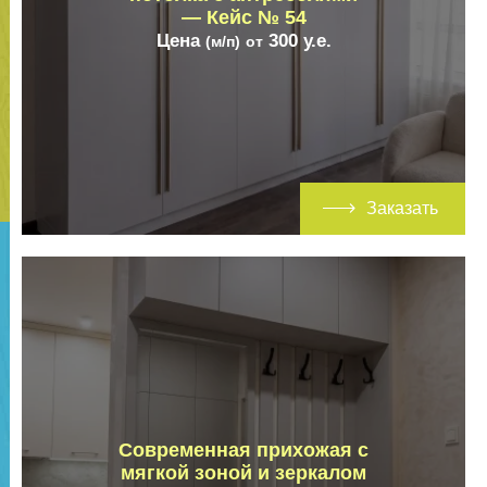
— Кейс № 54
Цена
300
у.е.
(м/п)
от
Заказать
Современная прихожая с
мягкой зоной и зеркалом