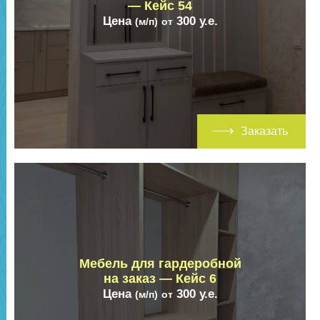
— Кейс 54
Цена
300
у.е.
(м/п)
от
Заказать
Мебель для гардеробной
на заказ — Кейс 6
Цена
300
у.е.
(м/п)
от