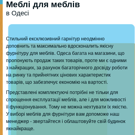
Меблі для меблів
в Одесі
Стильний ексклюзивний гарнітур неодмінно
доповнить та максимально вдосконалить якісну
фурнітуру для меблів. Одеса багата на магазини, що
пропонують продаж таких товарів, проте ми є одними
з найкращих, за рахунок багаторічного досвіду роботи
на ринку та прийнятних цінових характеристик
товарів, що забезпечує економію на вартості.
Представлені комплектуючі потрібні не тільки для
спрощення експлуатації меблів, але і для можливості
її функціонування. Тому не можна нехтувати їх якістю.
У виборі меблів для фурнітури вам допоможе наш
менеджер - звертайтеся і облаштовуйте свій будинок
якнайкраще.