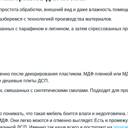
простота обработки, внешний вид и даже влажность помеще
азберемся с технологией производства материалов.
анных с парафином и лигнином, а затем спрессованных пр
енно после декорирования пластиком, МДФ пленкой или МДФ
ее дешевые плиты ДСП.
и, смешанных с синтетическими смолами. Подходит для пр
 понимать, что такая мебель боится влаги и недолговечна.
 МДФ. Они легко моются и отменно выглядят. Есть и промеж
ованной ДСП. Именно так чаще всего и поступают на
произв