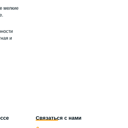
же мелкие
е.
рности
тная и
ессе
Связаться с нами