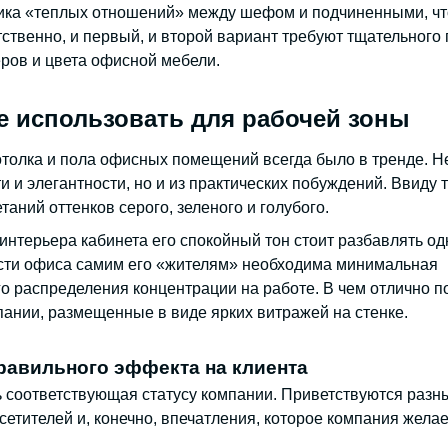
тика «теплых отношений» между шефом и подчиненными, чт
ственно, и первый, и второй вариант требуют тщательного
еров и цвета офисной мебели.
е использовать для рабочей зоны
толка и пола офисных помещений всегда было в тренде. Н
и элегантности, но и из практических побуждений. Ввиду 
аний оттенков серого, зеленого и голубого.
интерьера кабинета его спокойный тон стоит разбавлять о
сти офиса самим его «жителям» необходима минимальная
го распределения концентрации на работе. В чем отлично п
ании, размещенные в виде ярких витражей на стенке.
равильного эффекта на клиента
 соответствующая статусу компании. Приветствуются разн
сетителей и, конечно, впечатления, которое компания желае