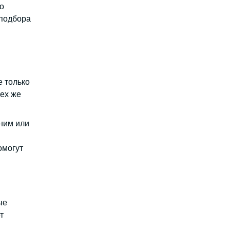
о
 подбора
е только
тех же
дним или
омогут
ые
т