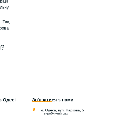
раві
альну
 Так,
орова
я?
в Одесі
Зв'язатися з нами
м. Одеса, вул. Паркова, 5
виробничий цех