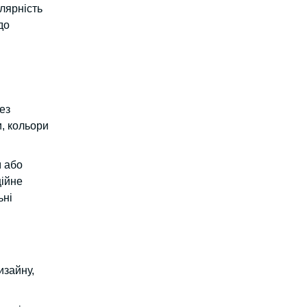
лярність
до
ез
и, кольори
м або
ційне
ьні
изайну,