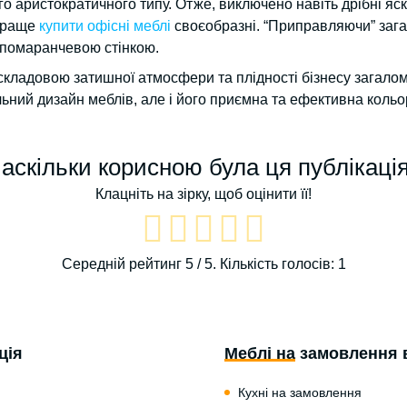
о аристократичного типу. Отже, виключено навіть дрібні яск
 краще
купити офісні меблі
своєобразні. “Приправляючи” заг
 помаранчевою стінкою.
складовою затишної атмосфери та плідності бізнесу загалом.
льний дизайн меблів, але і його приємна та ефективна коль
аскільки корисною була ця публікаці
Клацніть на зірку, щоб оцінити її!
Середній рейтинг
5
/ 5. Кількість голосів:
1
ція
Меблі на замовлення 
Кухні на замовлення