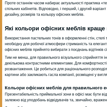
Проте останнім часом набирає актуальності практика «т
спільних кабінетів. Відповідно, і перший, і другий варіан
дизайну, розмірів та кольору офісних меблів.
Які кольори офісних меблів краще
Використання пастельних тонів в оформленні стін, стелі 
необхідну для робочої атмосфери стриманість та елегантн
офісних меблів прийнято вибирати з поєднань відтінків сі
Тим не менш, для правильного візуального сприйняття ін
декількома контрастними елементами. Для комфортності
розвантаження. Це робиться для раціонального розподілу
картини або закликають гасла компанії, розміщені у вигляд
Кольори офісних меблів для правильного еф
Презентабельність приймальної зони в офісі має бути відп
залежно від уподобань відвідувачів та, звичайно, вражен