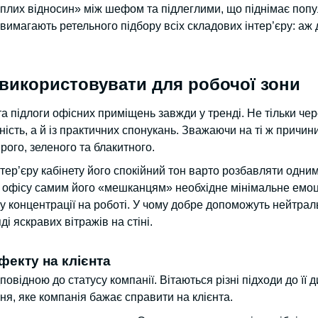
еплих відносин» між шефом та підлеглими, що піднімає попу
т вимагають ретельного підбору всіх складових інтер’єру: аж 
 використовувати для робочої зони
та підлоги офісних приміщень завжди у тренді. Не тільки чер
ість, а й із практичних спонукань. Зважаючи на ті ж причин
рого, зеленого та блакитного.
тер’єру кабінету його спокійний тон варто розбавляти одни
 офісу самим його «мешканцям» необхідне мінімальне емо
 концентрації на роботі. У чому добре допоможуть нейтрал
і яскравих вітражів на стіні.
екту на клієнта
овідною до статусу компанії. Вітаються різні підходи до її д
ня, яке компанія бажає справити на клієнта.