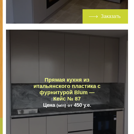
Заказать
Прямая кухня из
итальянского пластика с
фурнитурой Blum —
Кейс № 87
Цена
450
у.е.
(м/п)
от