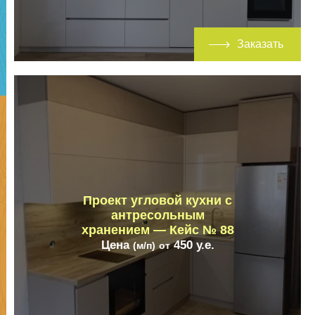
Заказать
Проект угловой кухни с
антресольным
хранением — Кейс № 88
Цена
450
у.е.
(м/п)
от