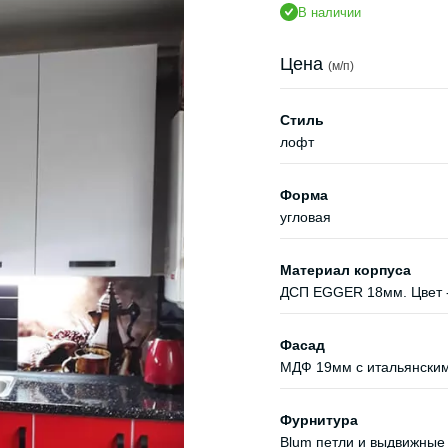
В наличии
Цена
(м/п)
Стиль
лофт
Форма
угловая
Материал корпуса
ДСП EGGER 18мм. Цвет 
Фасад
МДФ 19мм с итальянски
Фурнитура
Blum петли и выдвижные