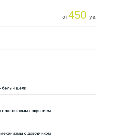
450
от
у.е.
- белый шёлк
м пластиковым покрытием
 механизмы с доводчиком