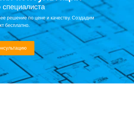
 специалиста
е решение по цене и качеству. Создадим
кт бесплатно.
онсультацию