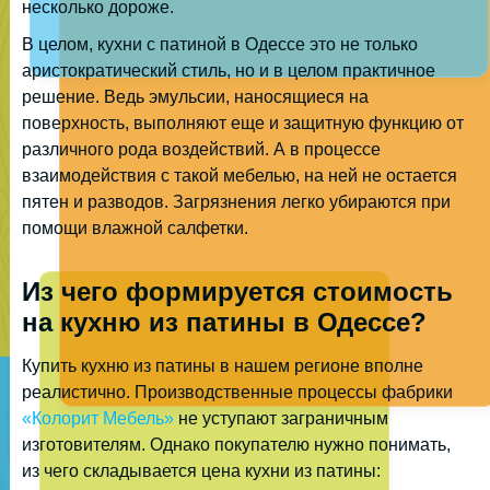
несколько дороже.
В целом, кухни с патиной в Одессе это не только
аристократический стиль, но и в целом практичное
решение. Ведь эмульсии, наносящиеся на
поверхность, выполняют еще и защитную функцию от
различного рода воздействий. А в процессе
взаимодействия с такой мебелью, на ней не остается
пятен и разводов. Загрязнения легко убираются при
помощи влажной салфетки.
Из чего формируется стоимость
на кухню из патины в Одессе?
Купить кухню из патины в нашем регионе вполне
реалистично. Производственные процессы фабрики
«Колорит Мебель»
не уступают заграничным
изготовителям. Однако покупателю нужно понимать,
из чего складывается цена кухни из патины: