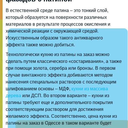
В естественной среде патина – это тонкий слой,
который образуется на поверхности различных
материалов в результате процессов окисления и
химической реакции с окружающей средой.
Искусственным образом такого антикварного
эффекта также можно добиться.
Технологически кухню из патины на заказ можно
сделать путем классического «состаривания», а также
при помощи золота, серебра или бронзы. В первом
случае винтажного эффекта добиваются методом
нанесения специальных растворов с последующим
шлифованием основы – МДФ,
кухни из массива
дерева
или ДСП. Во втором варианте – кухни из
патины требуют еще и дополнительного покрытия
соответствующим раствором для достижения
желаемого эффекта. Соответственно, цена кухни из
патины на заказ в Одессе в таком варианте будет