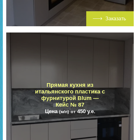
Заказать
Прямая кухня из
итальянского пластика с
фурнитурой Blum —
Кейс № 87
Цена
450
у.е.
(м/п)
от