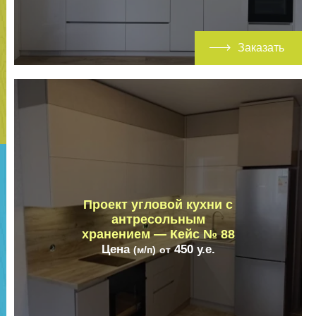
Заказать
Проект угловой кухни с
антресольным
хранением — Кейс № 88
Цена
450
у.е.
(м/п)
от