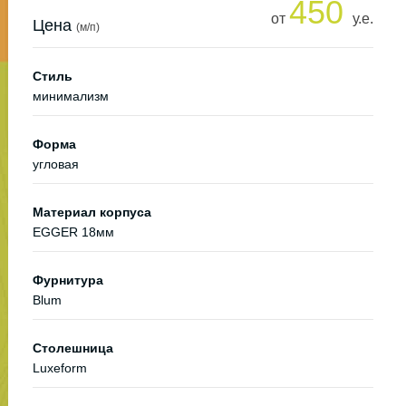
450
от
у.е.
Цена
(м/п)
Стиль
минимализм
Форма
угловая
Материал корпуса
EGGER 18мм
Фурнитура
Blum
Столешница
Luxeform