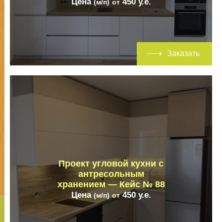
Цена
450
у.е.
(м/п)
от
Заказать
Проект угловой кухни с
антресольным
хранением — Кейс № 88
Цена
450
у.е.
(м/п)
от