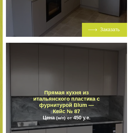
Заказать
Прямая кухня из
итальянского пластика с
фурнитурой Blum —
Кейс № 87
Цена
450
у.е.
(м/п)
от