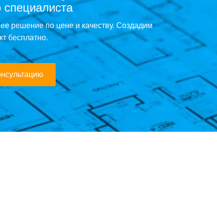
 специалиста
е решение по цене и качеству. Создадим
кт бесплатно.
онсультацию