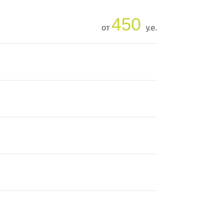
450
от
у.е.