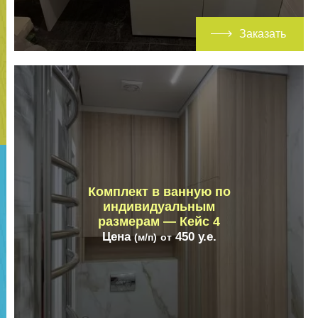
Заказать
Комплект в ванную по
индивидуальным
размерам — Кейс 4
Цена
450
у.е.
(м/п)
от