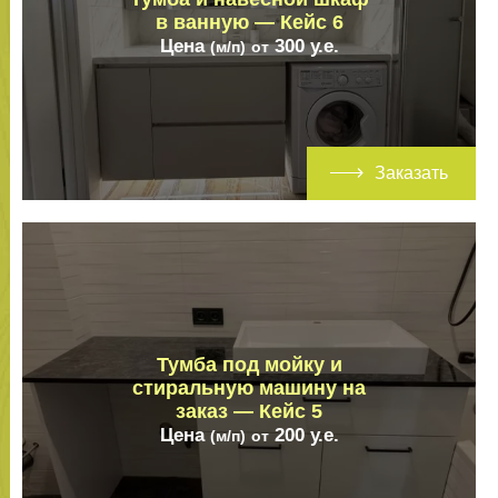
в ванную — Кейс 6
Цена
300
у.е.
(м/п)
от
Заказать
Тумба под мойку и
стиральную машину на
заказ — Кейс 5
Цена
200
у.е.
(м/п)
от