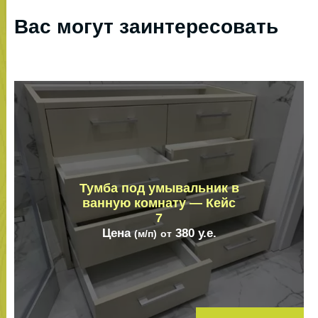
Вас могут заинтересовать
Тумба под умывальник в
ванную комнату — Кейс
7
Цена
380
у.е.
(м/п)
от