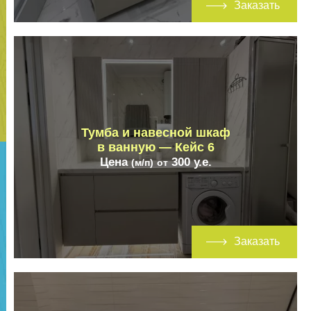
Заказать
Тумба и навесной шкаф
в ванную — Кейс 6
Цена
300
у.е.
(м/п)
от
Заказать