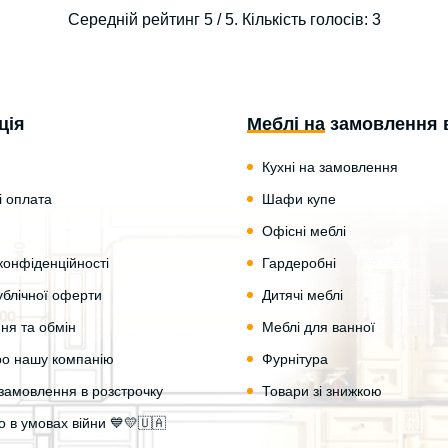
Середній рейтинг
5
/ 5. Кількість голосів:
3
ція
Меблі на замовлення 
Кухні на замовлення
і оплата
Шафи купе
Офісні меблі
конфіденційності
Гардеробні
ублічної оферти
Дитячі меблі
ня та обмін
Меблі для ванної
про нашу компанію
Фурнітура
замовлення в розстрочку
Товари зі знижкою
 в умовах війни 💙💛🇺🇦