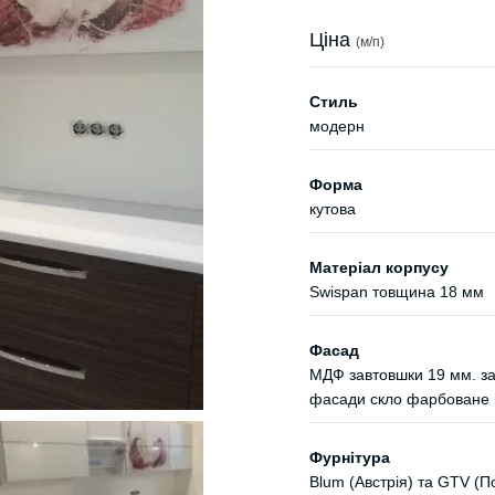
Ціна
(м/п)
Стиль
модерн
Форма
кутова
Матеріал корпусу
Swispan товщина 18 мм
Фасад
МДФ завтовшки 19 мм. зак
фасади скло фарбоване в
Фурнітура
Blum (Австрія) та GTV (