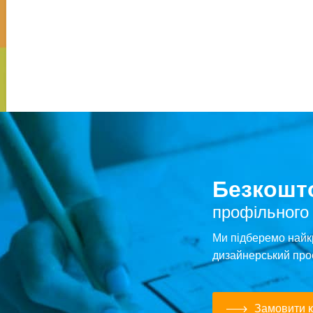
Безкошто
профільного
Ми підберемо найк
дизайнерський про
Замовити к