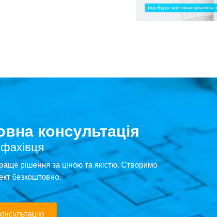
вна консультація
 фахівця
раще рішення за ціною та якістю. Створимо
ект безкоштовно.
онсультацію