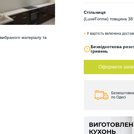
Стільниця
(LuxeForme) товщина 38
*
У вартість включена достав
 вибраного матеріалу та
Безвідсоткова розст
гривень
Оформити заяв
Безкоштовна
по Одесі