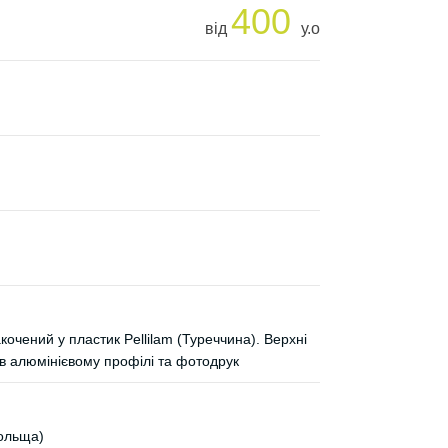
400
від
у.о
очений у пластик Pellilam (Туреччина). Верхні
 алюмінієвому профілі та фотодрук
Польща)