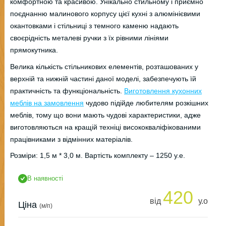
комфортною та красивою. Унікально стильному і приємно
поєднанню малинового корпусу цієї кухні з алюмінієвими
окантовками і стільниці з темного каменю надають
своєрідність металеві ручки з їх рівними лініями
прямокутника.
Велика кількість стільникових елементів, розташованих у
верхній та нижній частині даної моделі, забезпечують їй
практичність та функціональність.
Виготовлення кухонних
меблів на замовлення
чудово підійде любителям розкішних
меблів, тому що вони мають чудові характеристики, адже
виготовляються на кращій техніці висококваліфікованими
працівниками з відмінних матеріалів.
Розміри: 1,5 м * 3,0 м. Вартість комплекту – 1250 у.е.
В наявності
420
від
у.о
Ціна
(м/п)