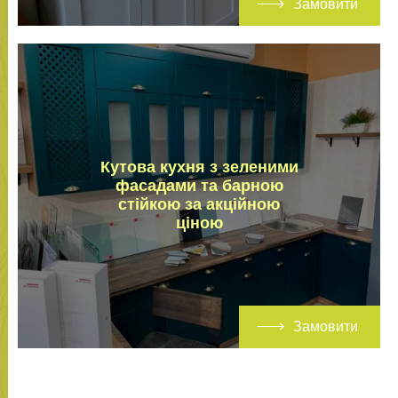
Замовити
Кутова кухня з зеленими
фасадами та барною
стійкою за акційною
ціною
Замовити