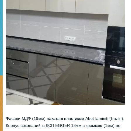
Фасади МДФ (19мм) накатані пластиком Abet-laminiti (Італія).
Корпус виконаний із ДСП EGGER 18мм з кромкою (1мм) по