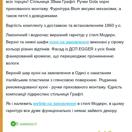
всіх торцях! Стільниця 38мм Графіт. Ручки Gola чорні
прихованого монтажу. Фурнітура Blum висувні механізми, а
також петлі з доводчиками.
Вартість комплекту з доставкою та встановленням 1860 у.о.
Лаконічний і водночас виразний гарнітур у стилі Модерн.
Верхні та нижні шафи
кухні на замовлення
виконані у сірому
кольорі різних відтінків. Фасад із ДСП EGGER з усіх боків
фанерований кромкою, що перешкоджає проникненню
вологи.
Верхній шар кухні на замовлення в Одесі є накатаним
італійським пластиком з глянсовою поверхнею. Родзинка
рекомендованої кухні - ручки прихованого монтажу. Єдність
композиції підкреслює стільниця Графіт.
Як і належить
меблів на замовлення
в стилі Модерн, в цьому
гарнітурі все дуже функціонально і немає зайвого декору.
В наявності