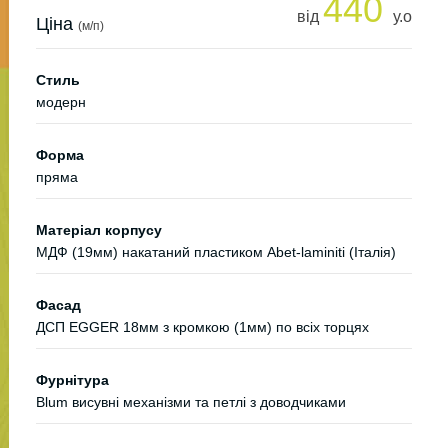
440
від
у.о
Ціна
(м/п)
Стиль
модерн
Форма
пряма
Матеріал корпусу
МДФ (19мм) накатаний пластиком Abet-laminiti (Італія)
Фасад
ДСП EGGER 18мм з кромкою (1мм) по всіх торцях
Фурнітура
Blum висувні механізми та петлі з доводчиками