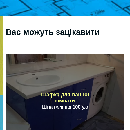
Вас можуть зацікавити
Шафка для ванної
кімнати
Ціна
100
у.о
(м/п)
від