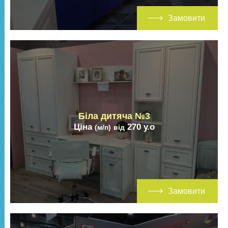
Замовити
Біла дитяча №3
Ціна
270
у.о
(м/п)
від
Замовити