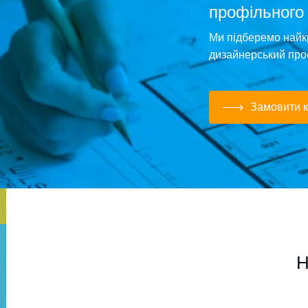
профільного
Ми підберемо найк
дизайнерський про
Замовити к
Н