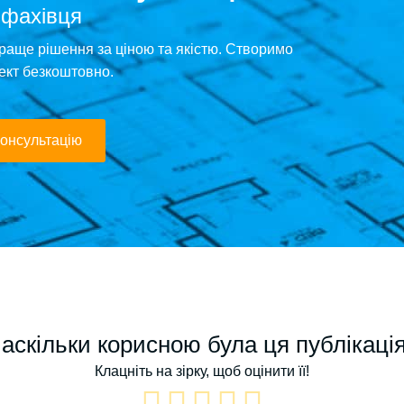
 фахівця
раще рішення за ціною та якістю. Створимо
ект безкоштовно.
онсультацію
аскільки корисною була ця публікаці
Клацніть на зірку, щоб оцінити її!