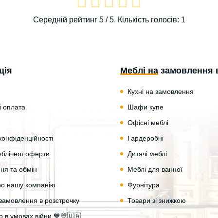
Середній рейтинг
5
/ 5. Кількість голосів:
1
ція
Меблі на замовлення 
Кухні на замовлення
і оплата
Шафи купе
Офісні меблі
конфіденційності
Гардеробні
ублічної оферти
Дитячі меблі
ня та обмін
Меблі для ванної
про нашу компанію
Фурнітура
замовлення в розстрочку
Товари зі знижкою
 в умовах війни 💙💛🇺🇦