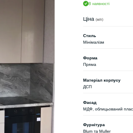
В наявності
Ціна
(м/п)
Стиль
Мінімалізм
Форма
Пряма
Матеріал корпусу
ДСП
Фасад
МДФ, облицьований пласт
Фурнітура
Blum та Muller