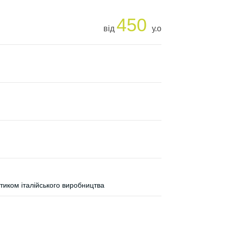
450
від
у.о
иком італійського виробництва