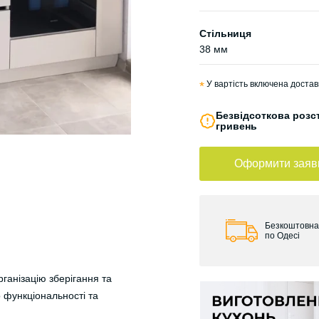
Стільниця
38 мм
*
У вартість включена достав
Безвідсоткова розст
гривень
Оформити заяв
Безкоштовна
по Одесі
рганізацію зберігання та
 функціональності та