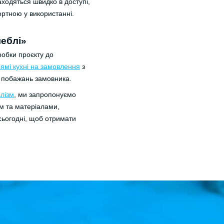
аходяться швидко в доступі,
ртною у використанні.
меблі»
робки проєкту до
ямі кухні на замовлення
з
 побажань замовника.
алізм
, ми запропонуємо
м та матеріалами,
сьогодні, щоб отримати