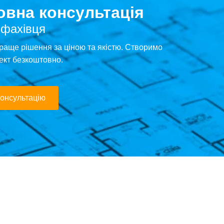
вна консультація
 фахівця
раще рішення за ціною та якістю. Створимо
ект безкоштовно.
онсультацію