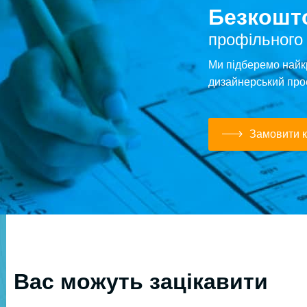
Безкошто
профільного
Ми підберемо найк
дизайнерський про
Замовити к
Вас можуть зацікавити