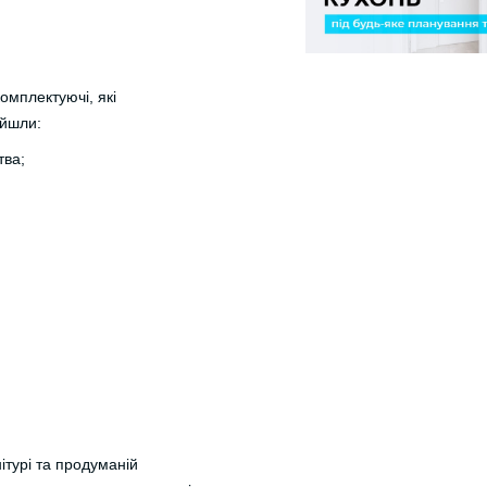
омплектуючі, які
ійшли:
тва;
ітурі та продуманій