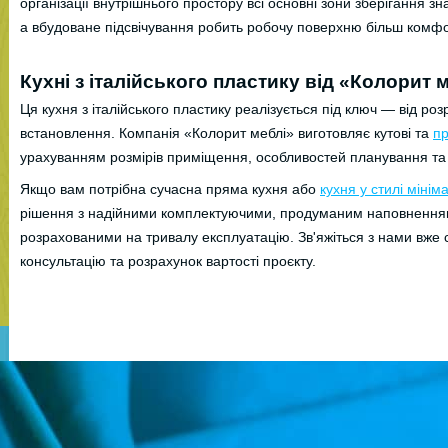
організації внутрішнього простору всі основні зони зберігання зн
а вбудоване підсвічування робить робочу поверхню більш комфо
Кухні з італійського пластику від «Колорит 
Ця кухня з італійського пластику реалізується під ключ — від роз
встановлення. Компанія «Колорит меблі» виготовляє кутові та
пр
урахуванням розмірів приміщення, особливостей планування та
Якщо вам потрібна сучасна пряма кухня або
кухня у стилі мінім
рішення з надійними комплектуючими, продуманим наповнення
розрахованими на тривалу експлуатацію. Зв'яжіться з нами вже 
консультацію та розрахунок вартості проєкту.