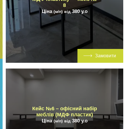
8
Ціна
380
у.о
(м/п)
від
Замовити
Кейс №6 – офісний набір
меблів (МДФ пластик)
Ціна
380
у.о
(м/п)
від