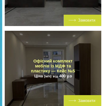
Замовити
Офісний комплект
меблів із МДФ та
пластику — Кейс №5
Ціна
400
у.о
(м/п)
від
Замовити