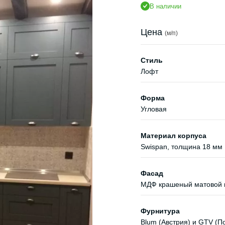
В наличии
Цена
(м/п)
Стиль
Лофт
Форма
Угловая
Материал корпуса
Swispan, толщина 18 мм
Фасад
МДФ крашеный матовой к
Фурнитура
Blum (Австрия) и GTV (П