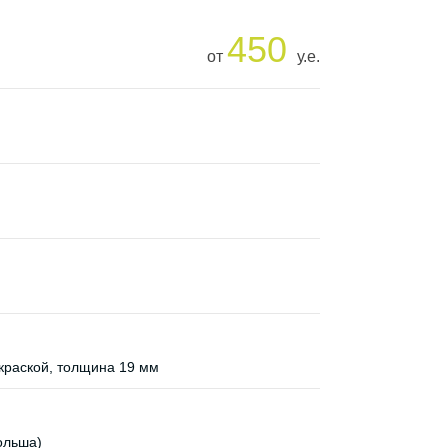
450
от
у.е.
раской, толщина 19 мм
ольша)