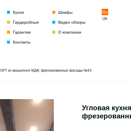
Ru
Кухни
Шкафы
Uk
Гардеробные
Видео обзоры
Гарантии
О компании
Контакты
 LOFT из крашеного МДФ, фрезерованные фасады №43
Угловая кухн
фрезерованн