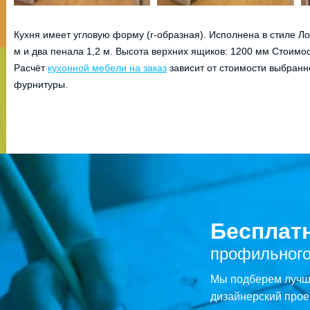
Кухня имеет угловую форму (г-образная). Исполнена в стиле
Ло
м и два пенала 1,2 м. Высота верхних ящиков: 1200 мм Стоимост
Расчёт
кухонной мебели на заказ
зависит от стоимости выбранн
фурнитуры.
Бесплат
профильного
Мы подберем лучше
дизайнерский прое