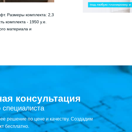
фт. Размеры комплекта: 2,3
ь комплекта - 1950 у.е.
ого материала и
ная консультация
 специалиста
е решение по цене и качеству. Создадим
кт бесплатно.