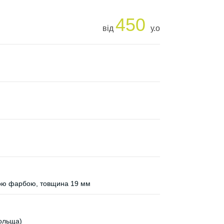
450
від
у.о
ю фарбою, товщина 19 мм
Польща)