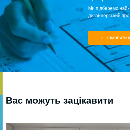
Ми підберемо найк
дизайнерський про
Замовити к
Вас можуть зацікавити