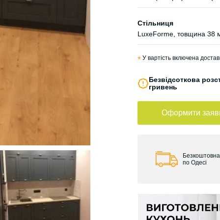
Стільниця
LuxeForme, товщина 38 
*
У вартість включена достав
Безвідсоткова розст
гривень
Оформити заяв
Безкоштовна
по Одесі