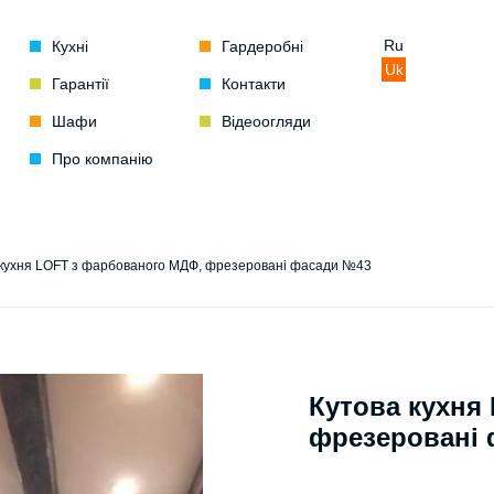
Ru
Кухні
Гардеробні
Uk
Гарантії
Контакти
Шафи
Відеоогляди
Про компанію
 кухня LOFT з фарбованого МДФ, фрезеровані фасади №43
Кутова кухня
фрезеровані