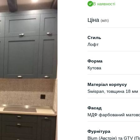
В наявності
Ціна
(м/п)
Стиль
Лофт
Форма
Кутова
Матеріал корпусу
Swispan, товщина 18 мм
Фасад
МДФ фарбований матово
Фурнітура
Blum (Австрія) та GTV (