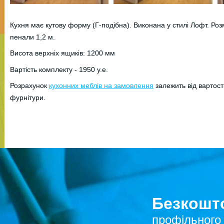
Кухня має кутову форму (Г-подібна). Виконана у стилі Лофт. Розм
пенали 1,2 м.
Висота верхніх ящиків: 1200 мм
Вартість комплекту - 1950 у.е.
Розрахунок
кухонних меблів на замовлення
залежить від вартост
фурнітури.
Безкошто
профільного