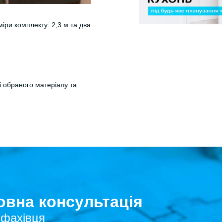
іри комплекту: 2,3 м та два
і обраного матеріалу та
вна консультація
 фахівця