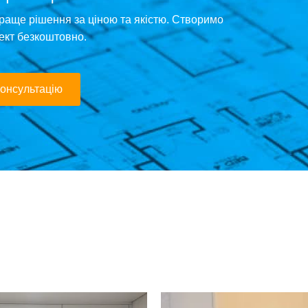
раще рішення за ціною та якістю. Створимо
ект безкоштовно.
онсультацію