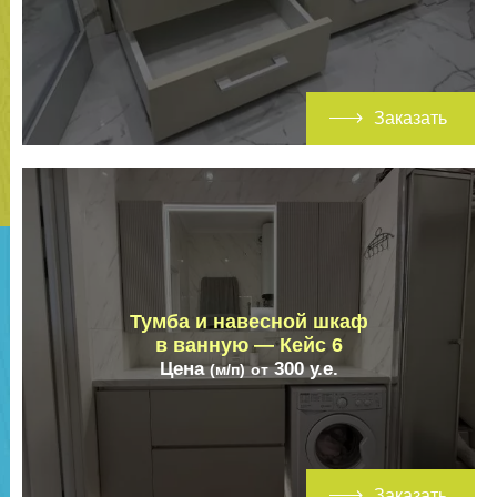
Заказать
Тумба и навесной шкаф
в ванную — Кейс 6
Цена
300
у.е.
(м/п)
от
Заказать