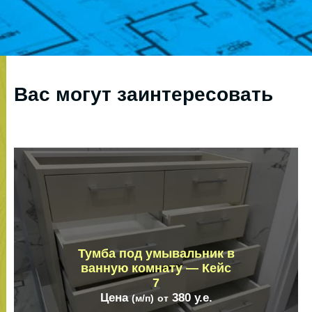
Вас могут заинтересовать
Тумба под умывальник в
ванную комнату — Кейс
7
Цена
380
у.е.
(м/п)
от