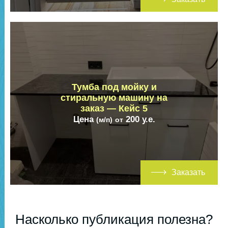
Тумба под мойку и
стиральную машину на
заказ — Кейс 5
Цена
200
у.е.
(м/п)
от
Заказать
Насколько публикация полезна?