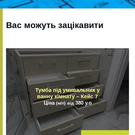
Вас можуть зацікавити
Тумба під умивальник у
ванну кімнату – Кейс 7
Ціна
380
у.о
(м/п)
від