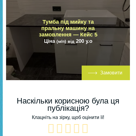
Тумба під мийку та
пральну машину на
замовлення — Кейс 5
Ціна
200
у.о
(м/п)
від
Замовити
Наскільки корисною була ця
публікація?
Клацніть на зірку, щоб оцінити її!