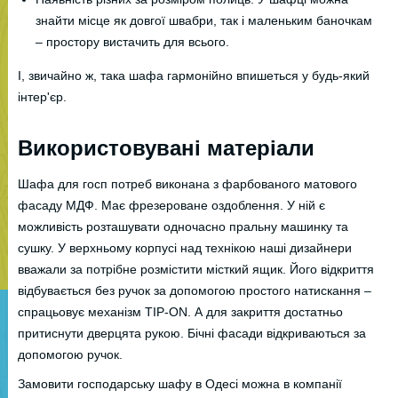
знайти місце як довгої швабри, так і маленьким баночкам
– простору вистачить для всього.
І, звичайно ж, така шафа гармонійно впишеться у будь-який
інтер'єр.
Використовувані матеріали
Шафа для госп потреб виконана з фарбованого матового
фасаду МДФ. Має фрезероване оздоблення. У ній є
можливість розташувати одночасно пральну машинку та
сушку. У верхньому корпусі над технікою наші дизайнери
вважали за потрібне розмістити місткий ящик. Його відкриття
відбувається без ручок за допомогою простого натискання –
спрацьовує механізм TIP-ON. А для закриття достатньо
притиснути дверцята рукою. Бічні фасади відкриваються за
допомогою ручок.
Замовити господарську шафу в Одесі можна в компанії