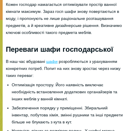
Кожен господар намагається оптимізувати простір ванної
кімнати максимум. Зараз госп шафи знову повертаються в
моду, і пропонують не лише раціональне розташування
предметів, а й креативне дизайнерське рішення. Визначимо
ключові особливості такого предмета меблів.
Переваги шафи господарської
В наш час вбудовані
шафи
розробляються з урахуванням
конкретних потреб. Попит на них знову зростає через низку
таких переваг:
Оптимізація простору. Його наявність виключає
необхідність встановлення додаткових органайзерів та
інших меблів у ванній кімнаті.
Забезпечення порядку у приміщенні. Збиральний
інвентар, побутова хімія, змінні рушники та інші предмети
більше не блукають з кута в кут.
Наявність різних за розміром полиць. У шафці можна