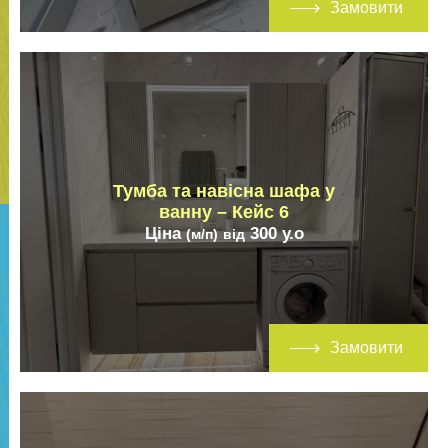
Замовити
Тумба та навісна шафа у
ванну – Кейс 6
Ціна
300
у.о
(м/п)
від
Замовити