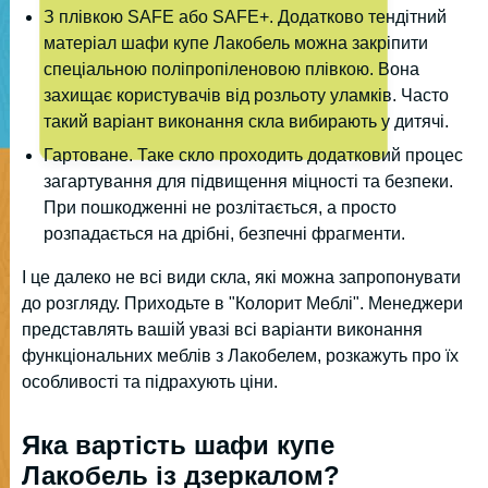
З плівкою SAFE або SAFE+. Додатково тендітний
матеріал шафи купе Лакобель можна закріпити
спеціальною поліпропіленовою плівкою. Вона
захищає користувачів від розльоту уламків. Часто
такий варіант виконання скла вибирають у дитячі.
Гартоване. Таке скло проходить додатковий процес
загартування для підвищення міцності та безпеки.
При пошкодженні не розлітається, а просто
розпадається на дрібні, безпечні фрагменти.
І це далеко не всі види скла, які можна запропонувати
до розгляду. Приходьте в "Колорит Меблі". Менеджери
представлять вашій увазі всі варіанти виконання
функціональних меблів з Лакобелем, розкажуть про їх
особливості та підрахують ціни.
Яка вартість шафи купе
Лакобель із дзеркалом?