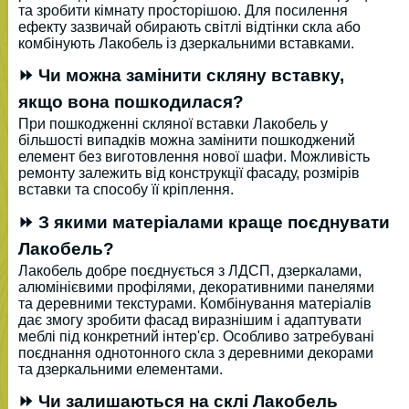
та зробити кімнату просторішою. Для посилення
ефекту зазвичай обирають світлі відтінки скла або
комбінують Лакобель із дзеркальними вставками.
⏩ Чи можна замінити скляну вставку,
якщо вона пошкодилася?
При пошкодженні скляної вставки Лакобель у
більшості випадків можна замінити пошкоджений
елемент без виготовлення нової шафи. Можливість
ремонту залежить від конструкції фасаду, розмірів
вставки та способу її кріплення.
⏩ З якими матеріалами краще поєднувати
Лакобель?
Лакобель добре поєднується з ЛДСП, дзеркалами,
алюмінієвими профілями, декоративними панелями
та деревними текстурами. Комбінування матеріалів
дає змогу зробити фасад виразнішим і адаптувати
меблі під конкретний інтер'єр. Особливо затребувані
поєднання однотонного скла з деревними декорами
та дзеркальними елементами.
⏩ Чи залишаються на склі Лакобель