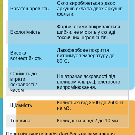
Скло виробляється з двох
Багатошаровість
аркушів скла та двох аркушів
фольги.
Фарби, якими покриваються
Екологічність
шибки, не містять у складі
токсичних інгредієнтів.
Лакофарбове покриття
Висока
витримує температуру до
вогнестійкість
80°C.
Стійкість до
Не втрачає яскравості під
втрати
впливом ультрафіолетового
яскравості з
випромінювання.
часом
Колиється від 2500 до 2600 кг
Щільність
на м3.
Товщина
Колидається від 2 до 10 мм
Перш ніж купити шафу Лакобель на замовлення,