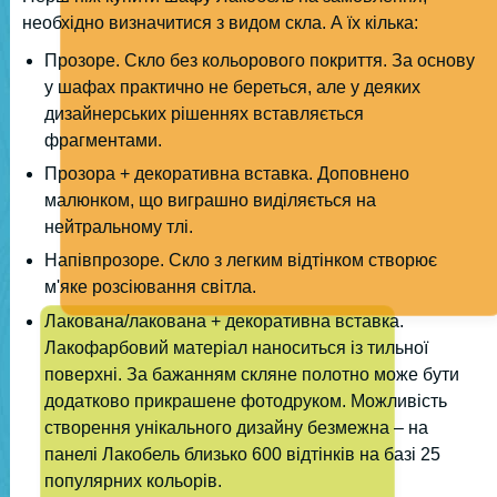
необхідно визначитися з видом скла. А їх кілька:
Прозоре. Скло без кольорового покриття. За основу
у шафах практично не береться, але у деяких
дизайнерських рішеннях вставляється
фрагментами.
Прозора + декоративна вставка. Доповнено
малюнком, що виграшно виділяється на
нейтральному тлі.
Напівпрозоре. Скло з легким відтінком створює
м'яке розсіювання світла.
Лакована/лакована + декоративна вставка.
Лакофарбовий матеріал наноситься із тильної
поверхні. За бажанням скляне полотно може бути
додатково прикрашене фотодруком. Можливість
створення унікального дизайну безмежна – на
панелі Лакобель близько 600 відтінків на базі 25
популярних кольорів.