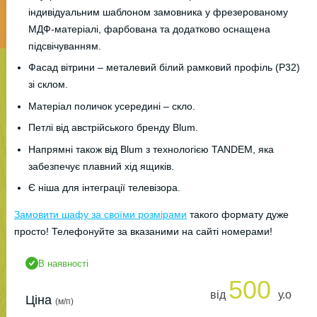
індивідуальним шаблоном замовника у фрезерованому
МДФ-матеріалі, фарбована та додатково оснащена
підсвічуванням.
Фасад вітрини – металевий білий рамковий профіль (Р32)
зі склом.
Матеріал поличок усередині – скло.
Петлі від австрійського бренду Blum.
Напрямні також від Blum з технологією TANDEM, яка
забезпечує плавний хід ящиків.
Є ніша для інтеграції телевізора.
Замовити шафу за своїми розмірами
такого формату дуже
просто! Телефонуйте за вказаними на сайті номерами!
В наявності
500
від
у.о
Ціна
(м/п)