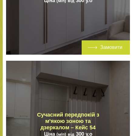
Ціна
300
у.о
(м/п)
від
Замовити
Сучасний передпокій з
м’якою зоною та
дзеркалом – Кейс 54
Ціна
300
у.о
(м/п)
від