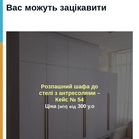
Вас можуть зацікавити
Розпашний шафа до
стелі з антресолями –
Кейс № 54
Ціна
300
у.о
(м/п)
від