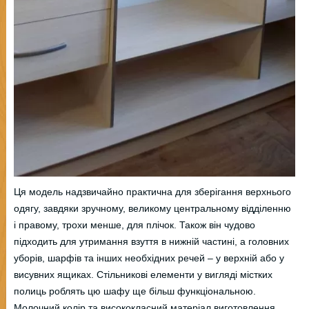
Ця модель надзвичайно практична для зберігання верхнього
одягу, завдяки зручному, великому центральному відділенню
і правому, трохи менше, для плічок. Також він чудово
підходить для утримання взуття в нижній частині, а головних
уборів, шарфів та інших необхідних речей – у верхній або у
висувних ящиках. Стільникові елементи у вигляді містких
полиць роблять цю шафу ще більш функціональною.
Молочний колір та висококласний матеріал виготовлення