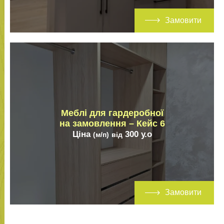
Замовити
Меблі для гардеробної
на замовлення – Кейс 6
Ціна
300
у.о
(м/п)
від
Замовити