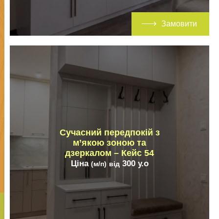
Замовити
Сучасний передпокій з
м’якою зоною та
дзеркалом – Кейс 54
Ціна
300
у.о
(м/п)
від