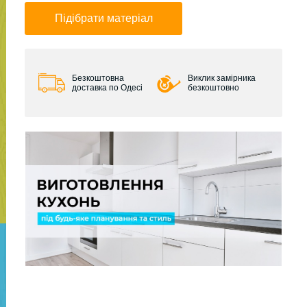
Підібрати матеріал
Безкоштовна
Виклик замірника
доставка по Одесі
безкоштовно