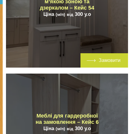
м’якою зоною та
дзеркалом – Кейс 54
Ціна
300
у.о
(м/п)
від
Замовити
Меблі для гардеробної
на замовлення – Кейс 6
Ціна
300
у.о
(м/п)
від