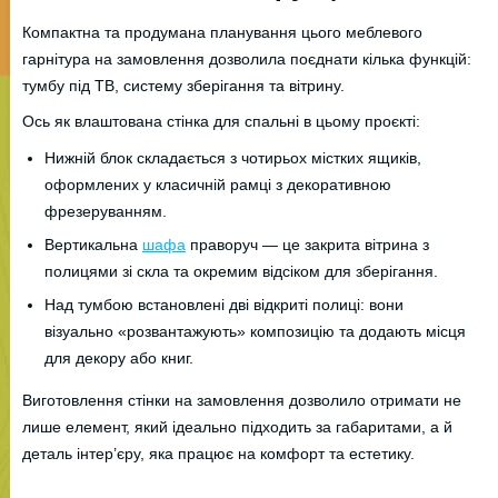
Компактна та продумана планування цього меблевого
гарнітура на замовлення дозволила поєднати кілька функцій:
тумбу під ТВ, систему зберігання та вітрину.
Ось як влаштована стінка для спальні в цьому проєкті:
Нижній блок складається з чотирьох містких ящиків,
оформлених у класичній рамці з декоративною
фрезеруванням.
Вертикальна
шафа
праворуч — це закрита вітрина з
полицями зі скла та окремим відсіком для зберігання.
Над тумбою встановлені дві відкриті полиці: вони
візуально «розвантажують» композицію та додають місця
для декору або книг.
Виготовлення стінки на замовлення дозволило отримати не
лише елемент, який ідеально підходить за габаритами, а й
деталь інтер’єру, яка працює на комфорт та естетику.