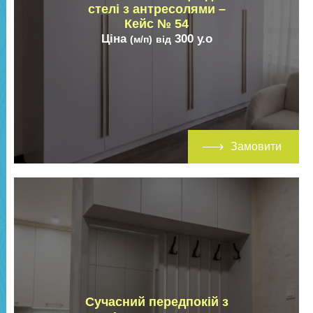
стелі з антресолями –
Кейс № 54
Ціна
300
у.о
(м/п)
від
Замовити
Сучасний передпокій з