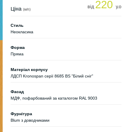
220
від
у.о
Ціна
(м/п)
Стиль
Неокласика
Форма
Пряма
Матеріал корпусу
ЛДСП Kronospan серії 8685 BS "Білий сніг"
Фасад
МДФ, пофарбований за каталогом RAL 9003
Фурнітура
Blum з доводчиками