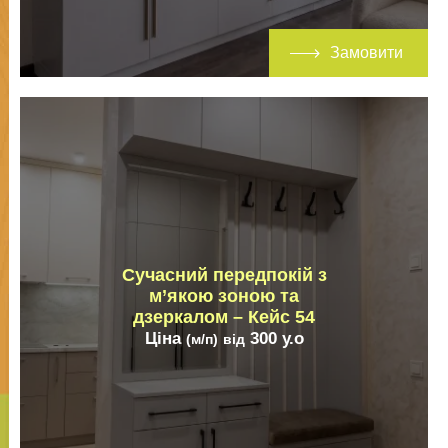
Замовити
Сучасний передпокій з
м’якою зоною та
дзеркалом – Кейс 54
Ціна
300
у.о
(м/п)
від