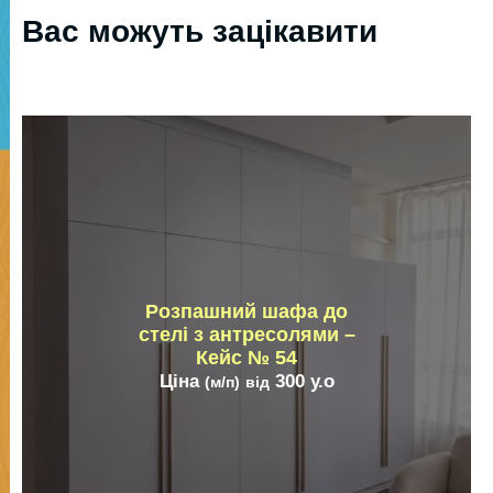
Вас можуть зацікавити
Розпашний шафа до
стелі з антресолями –
Кейс № 54
Ціна
300
у.о
(м/п)
від