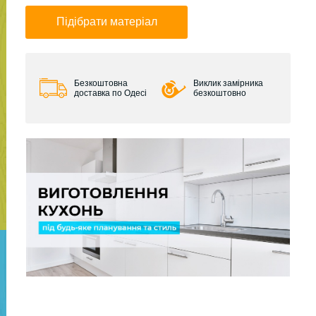
Підібрати матеріал
Безкоштовна
Виклик замірника
доставка по Одесі
безкоштовно