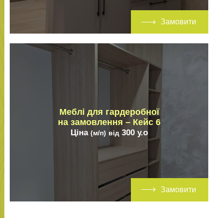
Замовити
Меблі для гардеробної
на замовлення – Кейс 6
Ціна
300
у.о
(м/п)
від
Замовити