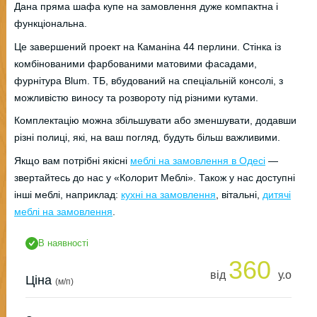
Дана пряма шафа купе на замовлення дуже компактна і
функціональна.
Це завершений проект на Каманіна 44 перлини. Стінка із
комбінованими фарбованими матовими фасадами,
фурнітура Blum. ТБ, вбудований на спеціальній консолі, з
можливістю виносу та розвороту під різними кутами.
Комплектацію можна збільшувати або зменшувати, додавши
різні полиці, які, на ваш погляд, будуть більш важливими.
Якщо вам потрібні якісні
меблі на замовлення в Одесі
—
звертайтесь до нас у «Колорит Меблі». Також у нас доступні
інші меблі, наприклад:
кухні на замовлення
, вітальні,
дитячі
меблі на замовлення
.
В наявності
360
від
у.о
Ціна
(м/п)