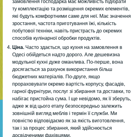
замовлення господарка має можливість підібрати
ту комплектацію та розміщення окремих елементів,
які будуть комфортними саме для неї. Має значення
зростання, частота приготування їжі, кількість
побутової техніки, навіть пристрасть до окремих
способів кулінарної обробки продуктів.
Ціна.
Часто здається, що кухня на замовлення в
Одесі обійдеться надто дорого. Але дешевизна
модульної кухні дуже оманлива. По-перше, вона
досягається за рахунок використання більш
бюджетних матеріалів. По-друге, якщо
прораховувати окремо вартість корпусу, фасадів,
гарної фурнітури, послуг зі збирання та доставки, то
набігає пристойна сума. І ще невідомо, як її зберуть,
адже ж від цього етапу безпосередньо залежить
зовнішній вигляд меблів і термін її служби. Ми
повністю відповідаємо як за якість виготовлення,
так і за процес збирання, який здійснюється
досвідченими фахівцями.