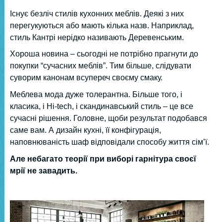
Існує безліч стилів кухонних меблів. Деякі з них
перегукуються або мають кілька назв. Наприклад,
стиль Кантрі нерідко називають Деревенським.
Хороша новина – сьогодні не потрібно прагнути до
покупки “сучасних меблів”. Тим більше, слідувати
суворим канонам всупереч своєму смаку.
Меблева мода дуже толерантна. Більше того, і
класика, і Hi-tech, і скандинавський стиль – це все
сучасні рішення. Головне, щоби результат подобався
саме вам. А дизайн кухні, її конфігурація,
наповнюваність шаф відповідали способу життя сім’ї.
Але небагато теорії при виборі гарнітура своєї
мрії не завадить.