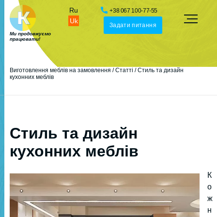
Ru
+38 067 100-77-55
Uk
Задати питання
Ми продовжуємо
працювати!
Виготовлення меблів на замовлення
/
Статті
/
Стиль та дизайн
кухонних меблів
Стиль та дизайн
кухонних меблів
К
о
ж
н