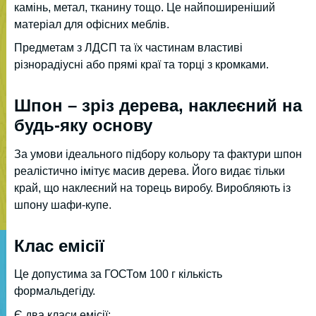
камінь, метал, тканину тощо. Це найпоширеніший
матеріал для офісних меблів.
Предметам з ЛДСП та їх частинам властиві
різнорадіусні або прямі краї та торці з кромками.
Шпон – зріз дерева, наклеєний на
будь-яку основу
За умови ідеального підбору кольору та фактури шпон
реалістично імітує масив дерева. Його видає тільки
край, що наклеєний на торець виробу. Виробляють із
шпону шафи-купе.
Клас емісії
Це допустима за ГОСТом 100 г кількість
формальдегіду.
Є два класи емісії: