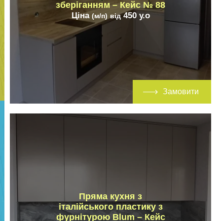
зберіганням – Кейс № 88
Ціна
450
у.о
(м/п)
від
Замовити
Пряма кухня з
італійського пластику з
фурнітурою Blum – Кейс