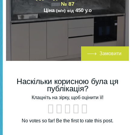
№ 87
Ціна
450
у.о
(м/п)
від
Замовити
Наскільки корисною була ця
публікація?
Клацніть на зірку, щоб оцінити її!
No votes so far! Be the first to rate this post.