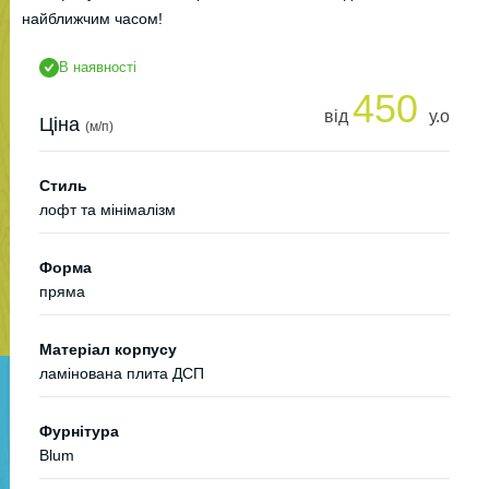
найближчим часом!
В наявності
450
від
у.о
Ціна
(м/п)
Стиль
лофт та мінімалізм
Форма
пряма
Матеріал корпусу
ламінована плита ДСП
Фурнітура
Blum