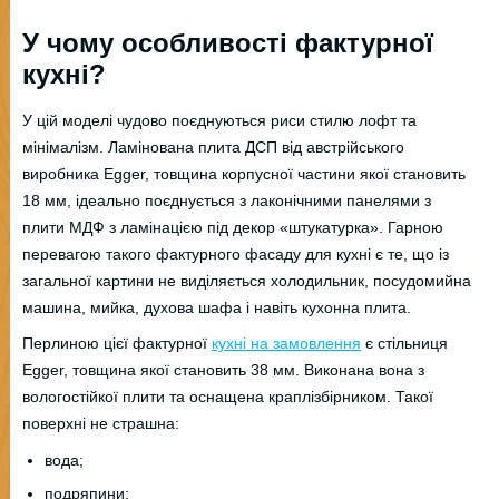
У чому особливості фактурної
кухні?
У цій моделі чудово поєднуються риси стилю лофт та
мінімалізм. Ламінована плита ДСП від австрійського
виробника Egger, товщина корпусної частини якої становить
18 мм, ідеально поєднується з лаконічними панелями з
плити МДФ з ламінацією під декор «штукатурка». Гарною
перевагою такого фактурного фасаду для кухні є те, що із
загальної картини не виділяється холодильник, посудомийна
машина, мийка, духова шафа і навіть кухонна плита.
Перлиною цієї фактурної
кухні на замовлення
є стільниця
Egger, товщина якої становить 38 мм. Виконана вона з
вологостійкої плити та оснащена краплізбірником. Такої
поверхні не страшна:
вода;
подряпини;