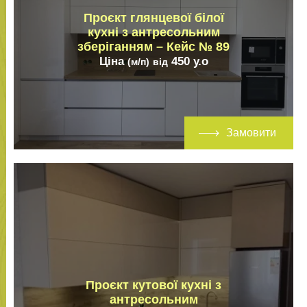
Проєкт глянцевої білої
кухні з антресольним
зберіганням – Кейс № 89
Ціна
450
у.о
(м/п)
від
Замовити
Проєкт кутової кухні з
антресольним