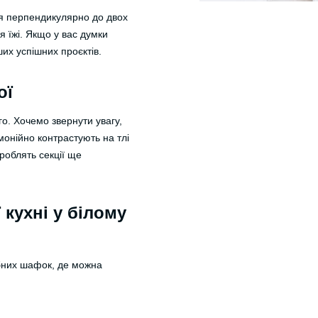
ься перпендикулярно до двох
 їжі. Якщо у вас думки
их успішних проєктів.
ої
о. Хочемо звернути увагу,
рмонійно контрастують на тлі
 роблять секції ще
 кухні у білому
ібних шафок, де можна