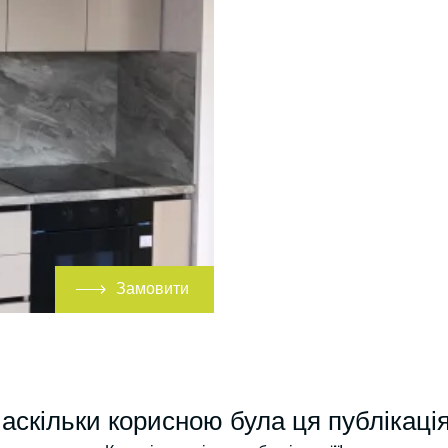
Замовити
аскільки корисною була ця публікаці