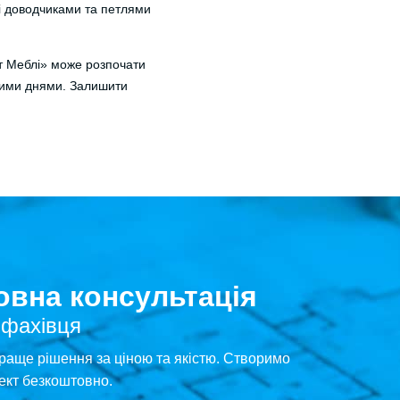
ні доводчиками та петлями
ит Меблі» може розпочати
чими днями. Залишити
вна консультація
 фахівця
раще рішення за ціною та якістю. Створимо
ект безкоштовно.