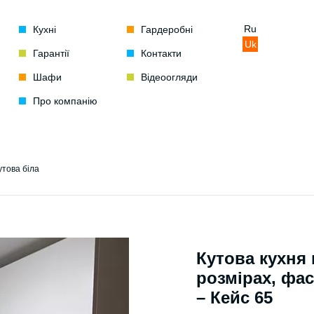
Ru
Кухні
Гардеробні
Uk
Гарантії
Контакти
Шафи
Відеоогляди
Про компанію
утова біла
Кутова кухня
розмірах, фа
– Кейс 65