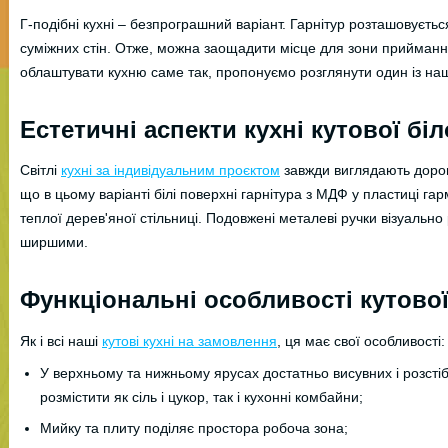
Г-подібні кухні – безпрограшний варіант. Гарнітур розташовуєт
суміжних стін. Отже, можна заощадити місце для зони приймання
облаштувати кухню саме так, пропонуємо розглянути один із наш
Естетичні аспекти кухні кутової біл
Світлі
кухні за індивідуальним проєктом
завжди виглядають дорог
що в цьому варіанті білі поверхні гарнітура з МДФ у пластиці га
теплої дерев'яної стільниці. Подовжені металеві ручки візуально
ширшими.
Функціональні особливості кутової
Як і всі наші
кутові кухні на замовлення
, ця має свої особливості:
У верхньому та нижньому ярусах достатньо висувних і розст
розмістити як сіль і цукор, так і кухонні комбайни;
Мийку та плиту поділяє простора робоча зона;