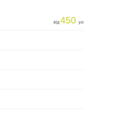
450
від
у.о