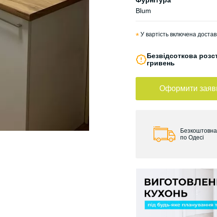
Фурнітура
Blum
*
У вартість включена достав
Безвідсоткова розст
гривень
Оформити заяв
Безкоштовна
по Одесі