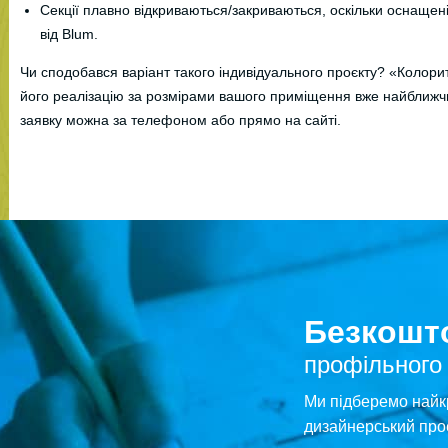
Секції плавно відкриваються/закриваються, оскільки оснаще
від Blum.
Чи сподобався варіант такого індивідуального проєкту? «Колор
його реалізацію за розмірами вашого приміщення вже найближ
заявку можна за телефоном або прямо на сайті.
Безкошто
профільного
Ми підберемо найк
дизайнерський про