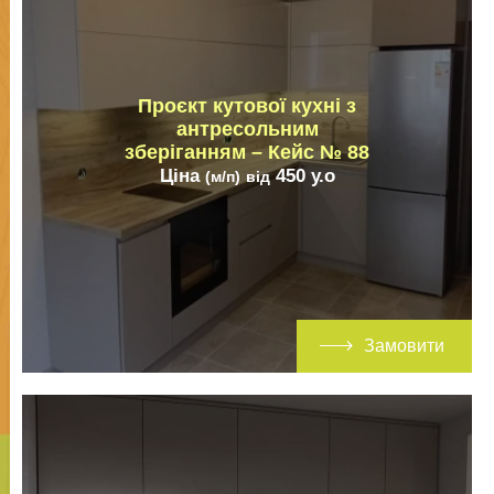
Проєкт кутової кухні з
антресольним
зберіганням – Кейс № 88
Ціна
450
у.о
(м/п)
від
Замовити