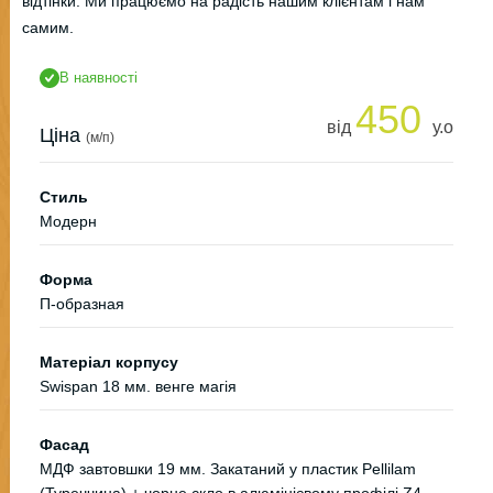
відтінки. Ми працюємо на радість нашим клієнтам і нам
самим.
В наявності
450
від
у.о
Ціна
(м/п)
Стиль
Модерн
Форма
П-образная
Матеріал корпусу
Swispan 18 мм. венге магія
Фасад
МДФ завтовшки 19 мм. Закатаний у пластик Pellilam
(Туреччина) + чорне скло в алюмінієвому профілі Z4