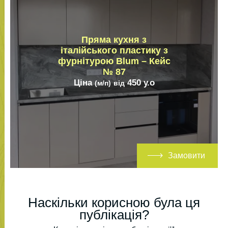
Пряма кухня з
італійського пластику з
фурнітурою Blum – Кейс
№ 87
Ціна
450
у.о
(м/п)
від
Замовити
Наскільки корисною була ця
публікація?