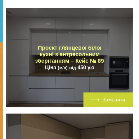
Проєкт глянцевої білої
кухні з антресольним
зберіганням – Кейс № 89
Ціна
450
у.о
(м/п)
від
Замовити