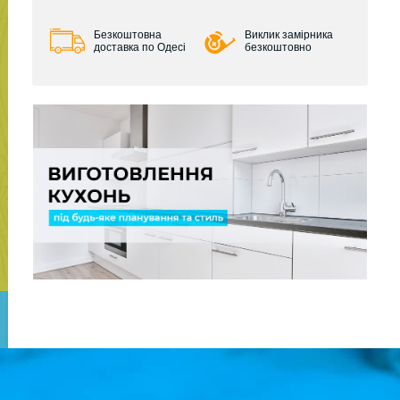
Безкоштовна
Виклик замірника
доставка по Одесі
безкоштовно