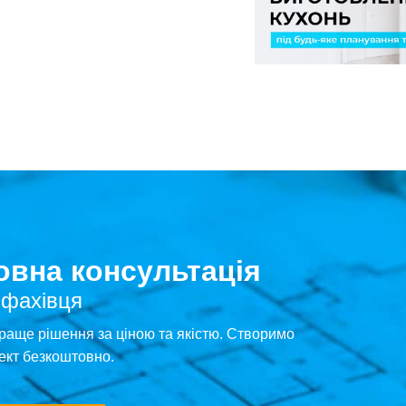
вна консультація
 фахівця
раще рішення за ціною та якістю. Створимо
ект безкоштовно.