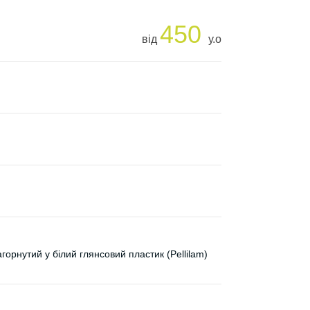
450
від
у.о
орнутий у білий глянсовий пластик (Pellilam)