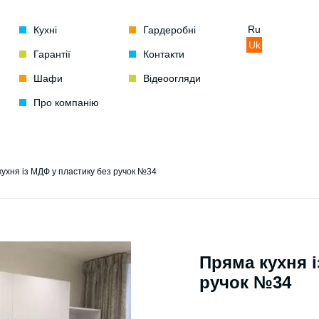
Ru
Кухні
Гардеробні
Uk
Гарантії
Контакти
Шафи
Відеоогляди
Про компанію
ухня із МДФ у пластику без ручок №34
Пряма кухня і
ручок №34