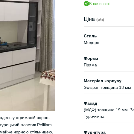
В наявності
Ціна
(м/п)
Стиль
Модерн
Форма
Пряма
Матеріал корпусу
Swispan товщина 18 мм
Фасад
(МДФ) товщина 19 мм. Заг
Туреччина
одель у стриманій чорно-
турецький пластик Pellilam.
 майже чорною стільницею,
Фурнітура