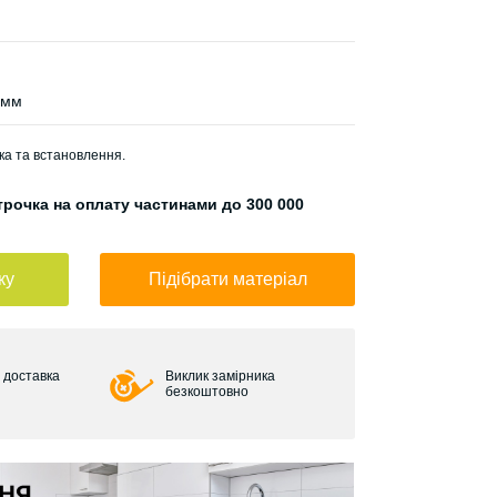
 мм
ка та встановлення.
рочка на оплату частинами до 300 000
ку
Підібрати матеріал
 доставка
Виклик замірника
безкоштовно