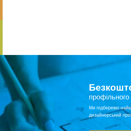
Безкошто
профільного
Ми підберемо найк
дизайнерський про