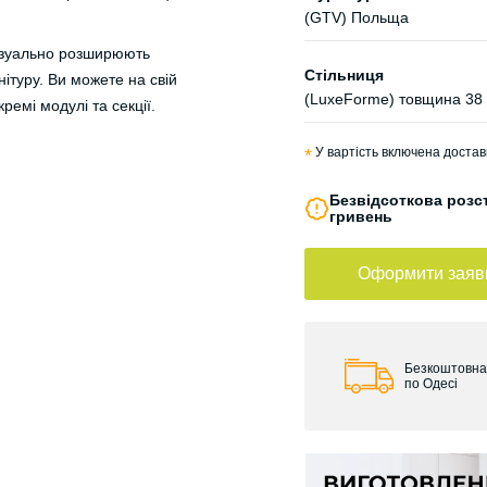
(GTV) Польща
візуально розширюють
Стільниця
ітуру. Ви можете на свій
(LuxeForme) товщина 38
емі модулі та секції.
*
У вартість включена достав
Безвідсоткова розст
гривень
Оформити заяв
Безкоштовна
по Одесі