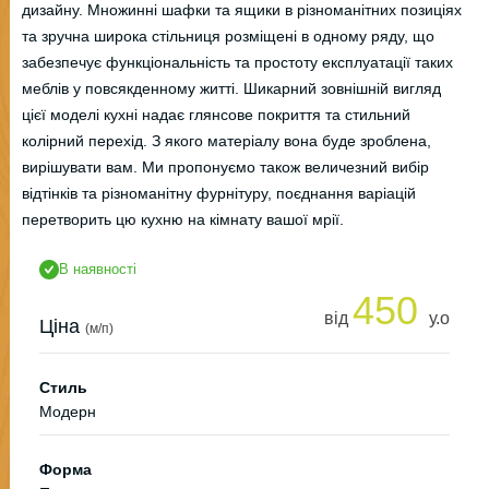
дизайну. Множинні шафки та ящики в різноманітних позиціях
та зручна широка стільниця розміщені в одному ряду, що
забезпечує функціональність та простоту експлуатації таких
меблів у повсякденному житті. Шикарний зовнішній вигляд
цієї моделі кухні надає глянсове покриття та стильний
колірний перехід. З якого матеріалу вона буде зроблена,
вирішувати вам. Ми пропонуємо також величезний вибір
відтінків та різноманітну фурнітуру, поєднання варіацій
перетворить цю кухню на кімнату вашої мрії.
В наявності
450
від
у.о
Ціна
(м/п)
Стиль
Модерн
Форма