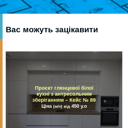
Вас можуть зацікавити
Проєкт глянцевої білої
кухні з антресольним
зберіганням – Кейс № 89
Ціна
450
у.о
(м/п)
від