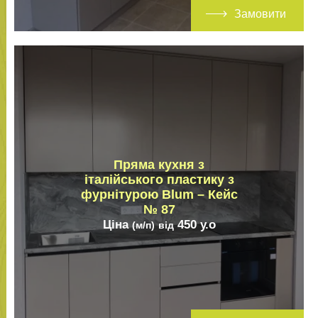
Замовити
Пряма кухня з
італійського пластику з
фурнітурою Blum – Кейс
№ 87
Ціна
450
у.о
(м/п)
від