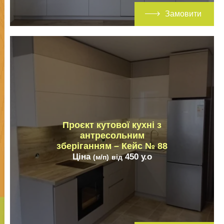
Замовити
Проєкт кутової кухні з
антресольним
зберіганням – Кейс № 88
Ціна
450
у.о
(м/п)
від