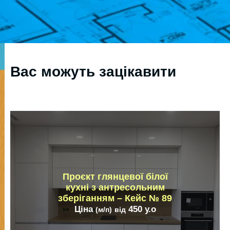
Вас можуть зацікавити
Проєкт глянцевої білої
кухні з антресольним
зберіганням – Кейс № 89
Ціна
450
у.о
(м/п)
від