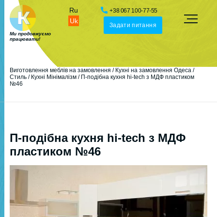
Ru
+38 067 100-77-55
Uk
Задати питання
Ми продовжуємо
працювати!
Виготовлення меблів на замовлення
/
Кухні на замовлення Одеса
/
Стиль
/
Кухні Мінімалізм
/
П-подібна кухня hi-tech з МДФ пластиком
№46
П-подібна кухня hi-tech з МДФ
пластиком №46