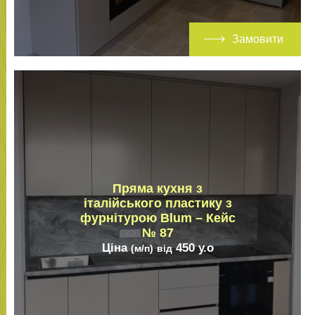
Замовити
Пряма кухня з
італійського пластику з
фурнітурою Blum – Кейс
№ 87
Ціна
450
у.о
(м/п)
від