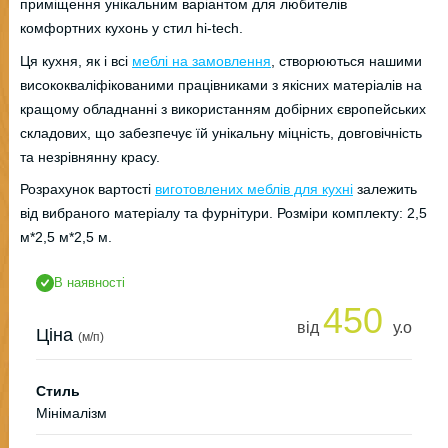
приміщення унікальним варіантом для любителів
комфортних кухонь у стил hi-tech.
Ця кухня, як і всі
меблі на замовлення
, створюються нашими
висококваліфікованими працівниками з якісних матеріалів на
кращому обладнанні з використанням добірних європейських
складових, що забезпечує їй унікальну міцність, довговічність
та незрівнянну красу.
Розрахунок вартості
виготовлених меблів для кухні
залежить
від вибраного матеріалу та фурнітури. Розміри комплекту: 2,5
м*2,5 м*2,5 м.
В наявності
450
від
у.о
Ціна
(м/п)
Стиль
Мінімалізм