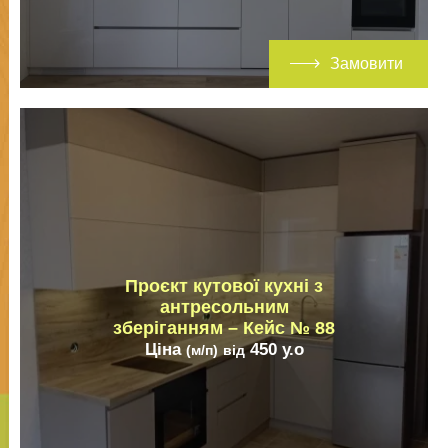
Замовити
Проєкт кутової кухні з
антресольним
зберіганням – Кейс № 88
Ціна
450
у.о
(м/п)
від