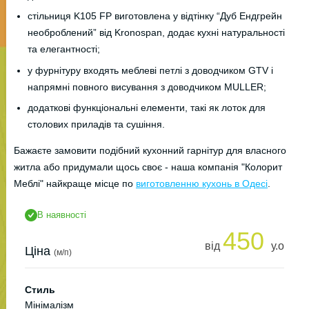
стільниця K105 FP виготовлена у відтінку “Дуб Ендгрейн
необроблений” від Kronospan, додає кухні натуральності
та елегантності;
у фурнітуру входять меблеві петлі з доводчиком GTV і
напрямні повного висування з доводчиком MULLER;
додаткові функціональні елементи, такі як лоток для
столових приладів та сушіння.
Бажаєте замовити подібний кухонний гарнітур для власного
житла або придумали щось своє - наша компанія "Колорит
Меблі" найкраще місце по
виготовленню кухонь в Одесі
.
В наявності
450
від
у.о
Ціна
(м/п)
Стиль
Мінімалізм