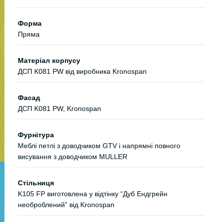
Форма
Пряма
Матеріал корпусу
ДСП K081 PW від виробника Kronospan
Фасад
ДСП K081 PW, Kronospan
Фурнітура
Меблі петлі з доводчиком GTV і напрямні повного
висування з доводчиком MULLER
Стільниця
K105 FP виготовлена у відтінку “Дуб Ендгрейн
необроблений” від Kronospan