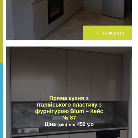
Замовити
Пряма кухня з
італійського пластику з
фурнітурою Blum – Кейс
№ 87
Ціна
450
у.о
(м/п)
від