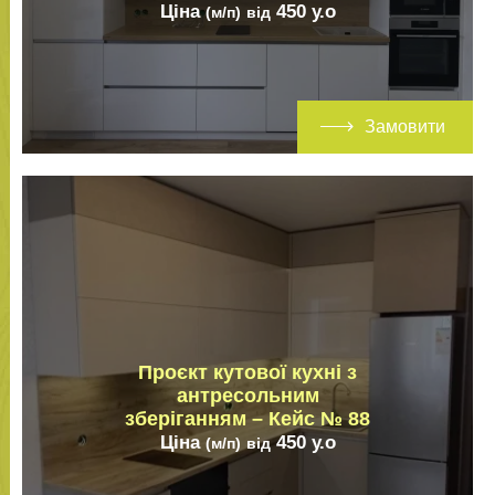
Ціна
450
у.о
(м/п)
від
Замовити
Проєкт кутової кухні з
антресольним
зберіганням – Кейс № 88
Ціна
450
у.о
(м/п)
від