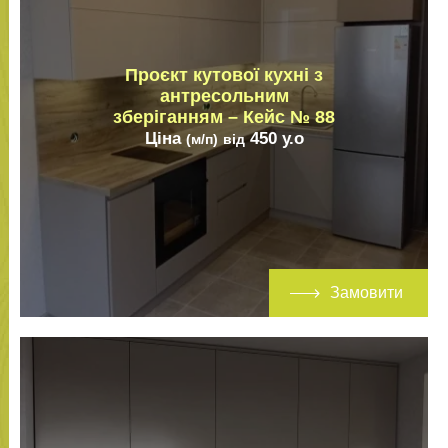
Проєкт кутової кухні з
антресольним
зберіганням – Кейс № 88
Ціна
450
у.о
(м/п)
від
Замовити