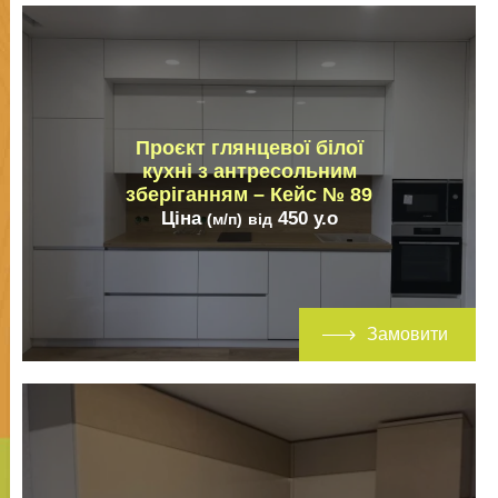
Проєкт глянцевої білої
кухні з антресольним
зберіганням – Кейс № 89
Ціна
450
у.о
(м/п)
від
Замовити