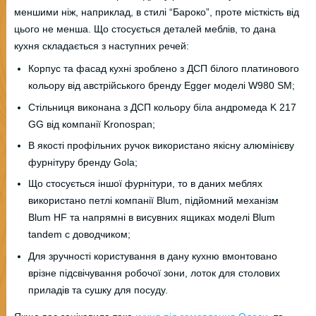
меншими ніж, наприклад, в стилі “Бароко”, проте місткість від
цього не менша. Що стосується деталей меблів, то дана
кухня складається з наступних речей:
Корпус та фасад кухні зроблено з ДСП білого платинового
кольору від австрійського бренду Egger моделі W980 SM;
Стільниця виконана з ДСП кольору біла андромеда K 217
GG від компанії Kronospan;
В якості профільних ручок використано якісну алюмінієву
фурнітуру бренду Gola;
Що стосується іншої фурнітури, то в даних меблях
використано петлі компанії Blum, підйомний механізм
Blum HF та напрямні в висувних ящиках моделі Blum
tandem с доводчиком;
Для зручності користування в дану кухню вмонтовано
врізне підсвічування робочої зони, лоток для столових
приладів та сушку для посуду.