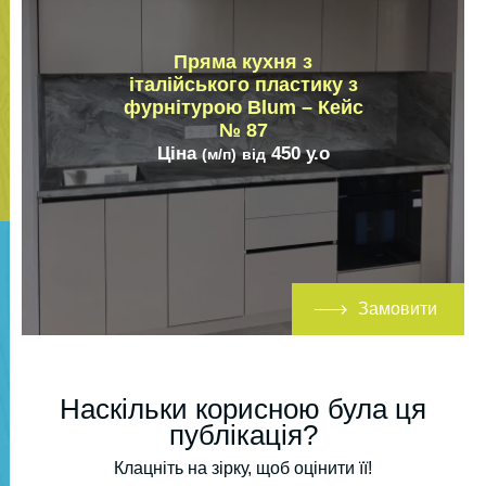
Пряма кухня з
італійського пластику з
фурнітурою Blum – Кейс
№ 87
Ціна
450
у.о
(м/п)
від
Замовити
Наскільки корисною була ця
публікація?
Клацніть на зірку, щоб оцінити її!