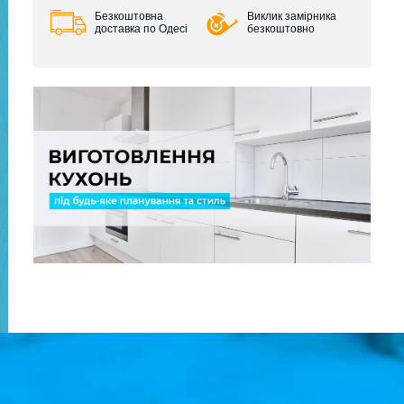
Безкоштовна
Виклик замірника
доставка по Одесі
безкоштовно