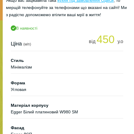
Якщо вас зацікавила така
кухня під замовлення Одеси
, то
мерщій телефонуйте за телефонами що вказані на сайті! Ми
з радістю допоможемо втілити ваші мрії в життя!
В наявності
450
від
у.о
Ціна
(м/п)
Стиль
Мінімалізм
Форма
Угловая
Матеріал корпусу
Egger Білий платиновий W980 SM
Фасад