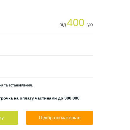
400
від
у.о
ка та встановлення.
рочка на оплату частинами до 300 000
ку
Підібрати матеріал