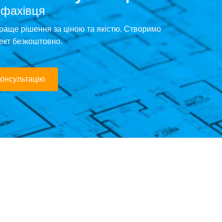
 фахівця
раще рішення за ціною та якістю. Створимо
ект безкоштовно.
онсультацію