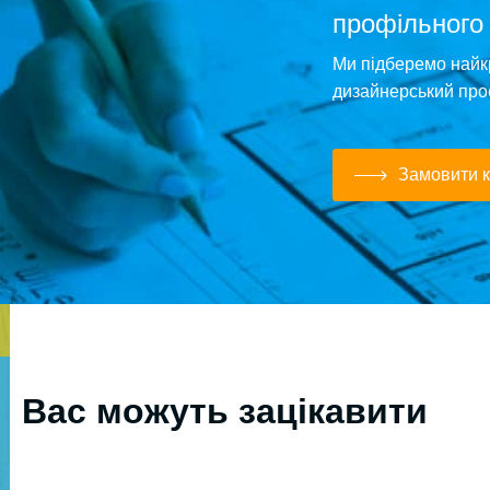
профільного
Ми підберемо найк
дизайнерський про
Замовити к
Вас можуть зацікавити