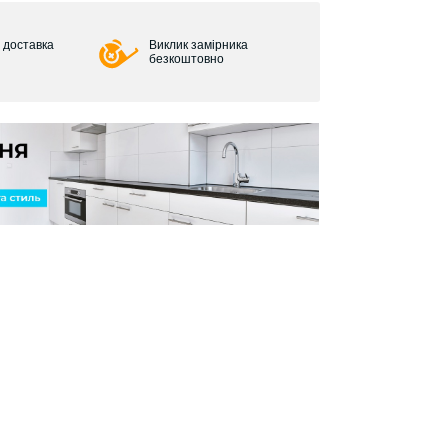
 доставка
Виклик замірника
безкоштовно