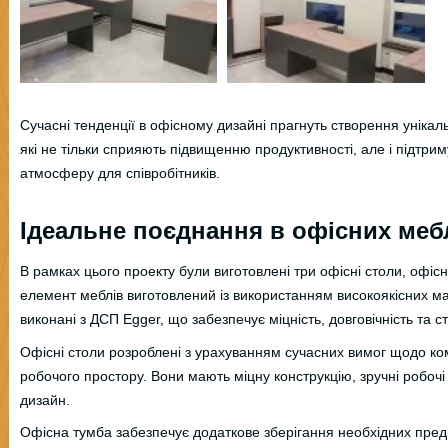
Сучасні тенденції в офісному дизайні прагнуть створення уніка
які не тільки сприяють підвищенню продуктивності, але і підтри
атмосферу для співробітників.
Ідеальне поєднання в офісних меб
В рамках цього проекту були виготовлені три офісні столи, офіс
елемент меблів виготовлений із використанням високоякісних ма
виконані з ДСП Egger, що забезпечує міцність, довговічність та с
Офісні столи розроблені з урахуванням сучасних вимог щодо ко
робочого простору. Вони мають міцну конструкцію, зручні робочі
дизайн.
Офісна тумба забезпечує додаткове зберігання необхідних предм