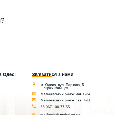
я?
в Одесі
Зв'язатися з нами
м. Одеса, вул. Паркова, 5
виробничий цех
Малинівський ринок маг. Г-34
Малинівський ринок пав. К-11
38 067 100-77-55
info@colorit-mebel.od.ua