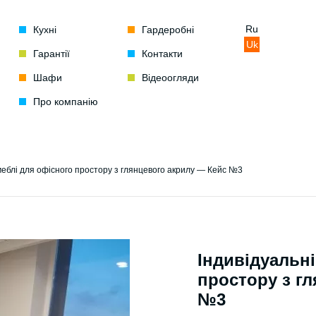
Ru
Кухні
Гардеробні
Uk
Гарантії
Контакти
Шафи
Відеоогляди
Про компанію
меблі для офісного простору з глянцевого акрилу — Кейс №3
Індивідуальні
простору з г
№3