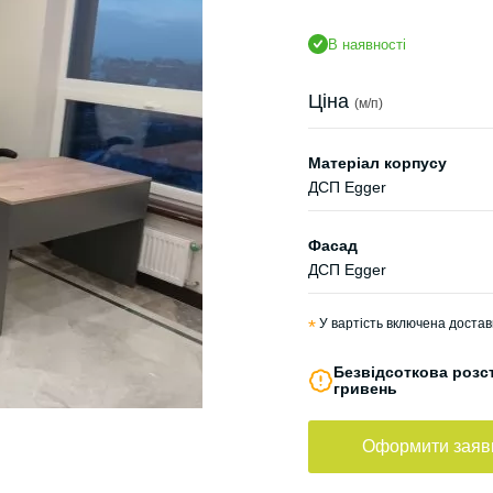
В наявності
Ціна
(м/п)
Матеріал корпусу
ДСП Egger
Фасад
ДСП Egger
*
У вартість включена достав
Безвідсоткова розст
гривень
Оформити заяв