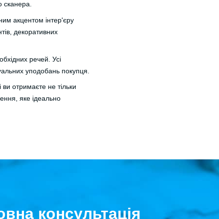
 сканера.
ним акцентом інтер'єру
нтів, декоративних
обхідних речей. Усі
уальних уподобань покупця.
 і ви отримаєте не тільки
шення, яке ідеально
вна консультація