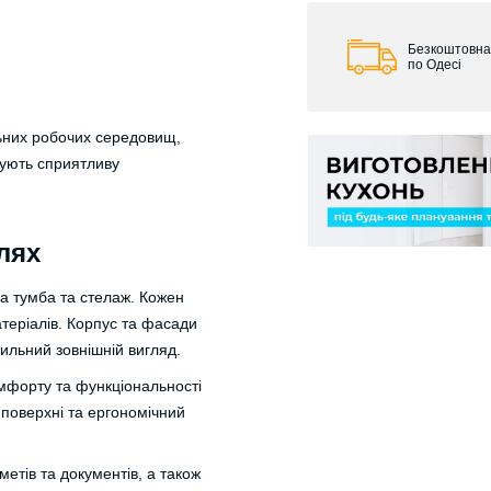
Безкоштовна
по Одесі
льних робочих середовищ,
мують сприятливу
лях
на тумба та стелаж. Кожен
теріалів. Корпус та фасади
тильний зовнішній вигляд.
мфорту та функціональності
 поверхні та ергономічний
етів та документів, а також