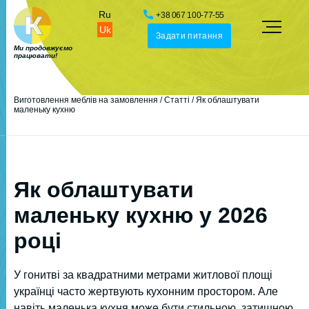
Ru
+38 067 100-77-55
Uk
Задати питання
Ми продовжуємо
працювати!
Виготовлення меблів на замовлення
/
Статті
/
Як облаштувати
маленьку кухню
Як облаштувати
маленьку кухню у 2026
році
У гонитві за квадратними метрами житлової площі
українці часто жертвують кухонним простором. Але
навіть маленька кухня може бути стильною, затишною