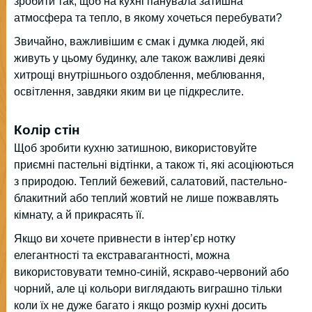
зробити так, щоб на кухні панувала затишна
атмосфера та тепло, в якому хочеться перебувати?
Звичайно, важливішим є смак і думка людей, які
живуть у цьому будинку, але також важливі деякі
хитрощі внутрішнього оздоблення, меблювання,
освітлення, завдяки яким ви це підкреслите.
Колір стін
Щоб зробити кухню затишною, використовуйте
приємні пастельні відтінки, а також ті, які асоціюються
з природою. Теплий бежевий, салатовий, пастельно-
блакитний або теплий жовтий не лише пожвавлять
кімнату, а й прикрасять її.
Якщо ви хочете привнести в інтер’єр нотку
елегантності та екстравагантності, можна
використовувати темно-синій, яскраво-червоний або
чорний, але ці кольори виглядають виграшно тільки
коли їх не дуже багато і якщо розмір кухні досить