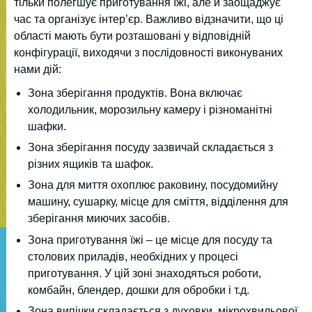
тільки полегшує приготування їжі, але й заощаджує
час та організує інтер’єр. Важливо відзначити, що ці
області мають бути розташовані у відповідній
конфігурації, виходячи з послідовності виконуваних
нами дій:
Зона зберігання продуктів. Вона включає
холодильник, морозильну камеру і різноманітні
шафки.
Зона зберігання посуду зазвичай складається з
різних ящиків та шафок.
Зона для миття охоплює раковину, посудомийну
машину, сушарку, місце для сміття, відділення для
зберігання миючих засобів.
Зона приготування їжі – це місце для посуду та
столових приладів, необхідних у процесі
приготування. У цій зоні знаходяться роботи,
комбайн, блендер, дошки для обробки і т.д.
Зона випічки складається з духовки, мікрохвильової