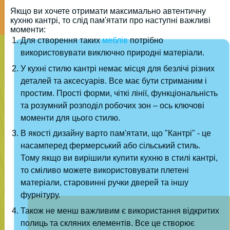
Якщо ви хочете отримати максимально автентичну
кухню кантрі, то слід пам'ятати про наступні важливі
моменти:
Для створення таких
меблів
потрібно
використовувати виключно природні матеріали.
У кухні стилю кантрі немає місця для безлічі різних
деталей та аксесуарів. Все має бути стриманим і
простим. Прості форми, чіткі лінії, функціональність
та розумний розподіл робочих зон – ось ключові
моменти для цього стилю.
В якості дизайну варто пам'ятати, що "Кантрі" - це
насамперед фермерський або сільський стиль.
Тому якщо ви вирішили купити кухню в стилі кантрі,
то сміливо можете використовувати плетені
матеріали, старовинні ручки дверей та іншу
фурнітуру.
Також не менш важливим є використання відкритих
полиць та скляних елементів. Все це створює