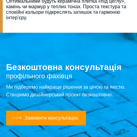
Оптимальними будуть керамічна плитка «під цеглу»,
камінь чи мармур у теплих тонах. Проста текстура та
спокійні кольори підкреслять затишок та гармонію
інтер'єру.
Безкоштовна консультація
профільного фахівця
Ми підберемо найкраще рішення за ціною та якістю.
Створимо дизайнерський проект безкоштовно.
Замовити консультацію