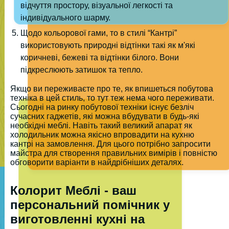
відчуття простору, візуальної легкості та
індивідуального шарму.
Щодо кольорової гами, то в стилі “Кантрі”
використовують природні відтінки такі як м'які
коричневі, бежеві та відтінки білого. Вони
підкреслюють затишок та тепло.
Якщо ви переживаєте про те, як впишеться побутова
техніка в цей стиль, то тут теж нема чого переживати.
Сьогодні на ринку побутової техніки існує безліч
сучасних гаджетів, які можна вбудувати в будь-які
необхідні меблі. Навіть такий великий апарат як
холодильник можна якісно впровадити на кухню
кантрі на замовлення. Для цього потрібно запросити
майстра для створення правильних вимірів і повністю
обговорити варіанти в найдрібніших деталях.
Колорит Меблі - ваш
персональний помічник у
виготовленні кухні на