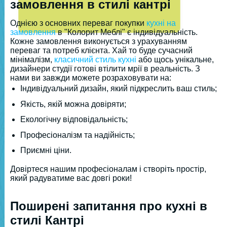
замовлення в стилі кантрі
Однією з основних переваг покупки
кухні на
замовлення
в "Колорит Меблі" є індивідуальність.
Кожне замовлення виконується з урахуванням
переваг та потреб клієнта. Хай то буде сучасний
мінімалізм,
класичний стиль кухні
або щось унікальне,
дизайнери студії готові втілити мрії в реальність. З
нами ви завжди можете розраховувати на:
Індивідуальний дизайн, який підкреслить ваш стиль;
Якість, якій можна довіряти;
Екологічну відповідальність;
Професіоналізм та надійність;
Приємні ціни.
Довіртеся нашим професіоналам і створіть простір,
який радуватиме вас довгі роки!
Поширені запитання про кухні в
стилі Кантрі