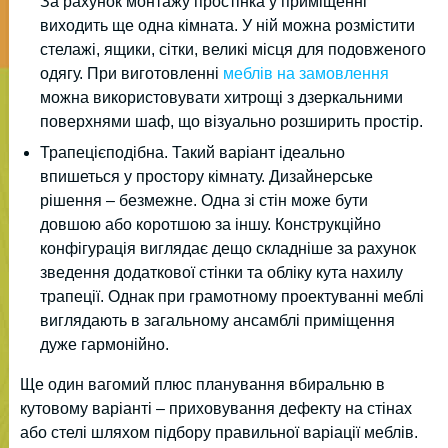
За рахунок монтажу простінка у приміщенні
виходить ще одна кімната. У ній можна розмістити
стелажі, ящики, сітки, великі місця для подовженого
одягу. При виготовленні
меблів на замовлення
можна використовувати хитрощі з дзеркальними
поверхнями шаф, що візуально розширить простір.
Трапецієподібна. Такий варіант ідеально
впишеться у простору кімнату. Дизайнерське
рішення – безмежне. Одна зі стін може бути
довшою або коротшою за іншу. Конструкційно
конфігурація виглядає дещо складніше за рахунок
зведення додаткової стінки та обліку кута нахилу
трапеції. Однак при грамотному проектуванні меблі
виглядають в загальному ансамблі приміщення
дуже гармонійно.
Ще один вагомий плюс планування вбиральню в
кутовому варіанті – приховування дефекту на стінах
або стелі шляхом підбору правильної варіації меблів.