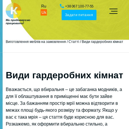
Ru
+38 067 100-77-55
Uk
Задати питання
Ми продовжуємо
працювати!
Виготовлення меблів на замовлення
/
Статті
/
Види гардеробних кімнат
Види гардеробних кімнат
Вважається, що вбиральня – це забаганка модників, а
для її облаштування в приміщенні має бути зайве
місце. За бажанням простір мрії можна відтворити в
межах площі будь-якого розміру та формату. Якщо у
вас є така мрія – ця стаття буде корисною для вас.
Розкажемо, як оформити вбиральню стильно, а