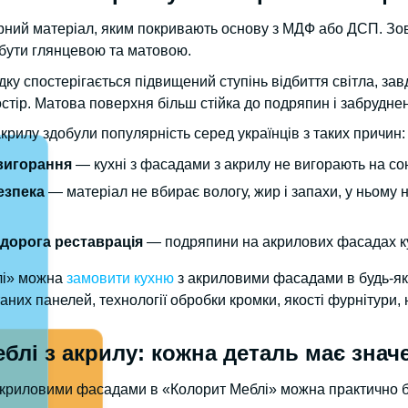
ний матеріал, яким покривають основу з МДФ або ДСП. Зовн
бути глянцевою та матовою.
ку спостерігається підвищений ступінь відбиття світла, за
тір. Матова поверхня більш стійка до подряпин і забруднен
акрилу здобули популярність серед українців з таких причин:
 вигорання
— кухні з фасадами з акрилу не вигорають на сон
езпека
— матеріал не вбирає вологу, жир і запахи, у ньому 
едорога реставрація
— подряпини на акрилових фасадах ку
лі» можна
замовити кухню
з акриловими фасадами в будь-яко
них панелей, технології обробки кромки, якості фурнітури, н
еблі з акрилу: кожна деталь має знач
акриловими фасадами в «Колорит Меблі» можна практично будь