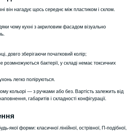
і він нагадує щось середнє між пластиком і склом.
вдяки чому кухні з акриловим фасадом візуально
ь.
ці, довго зберігаючи початковий колір;
не розмножуються бактерії, у складі немає токсичних
хонь легко поліруються.
му кольорі — з ручками або без. Вартість залежить від
аповнення, габаритів і складності конфігурації.
ення
-якої форми: класичної лінійної, острівної, П-подібної,