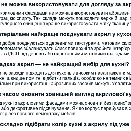
и не можна використовувати для догляду за 
акриловими фасадами не можна використовувати абразивні по
рацією спирту. Такі склади можуть пошкодити верхній шар,
егулярного очищення краще використовувати м’яку тканину т
атеріалами найкраще поєднувати акрил у кухо
 добре поєднуються з деревними текстурами, матовим скло
допомагає збалансувати блиск поверхні та зробити інтер’єр 
ь з ЛДСП під дерево або однотонними матовими фасадами д
адках акрил — не найкращий вибір для кухні?
 не завжди підходять для кухонь з високим навантаженням
хні швидше помітні відбитки пальців, особливо на темних ві
ільки при використанні абразивних засобів можуть з’являти
 часом оновити зовнішній вигляд акрилової кух
д кухні з акриловими фасадами можна оновити без повної з
 або декоративне підсвічування. Якщо корпус перебуває в х
р’єр без повного демонтажу меблів.
складно підібрати колір кухні з акрилу під уже