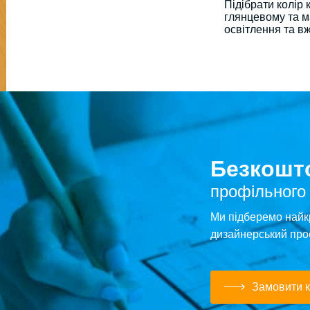
Підібрати колір 
глянцевому та ма
освітлення та в
Безкошто
профільного
Ми підберемо найк
дизайнерський про
Замовити к