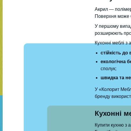
Акрил — полімер
Поверхня може 
У першому випад
розширюють прос
Кухонні меблі з 
стійкість до
екологічна б
сполук;
швидка та н
У «Колорит Меб
бренду використа
Кухонні м
Купити кухню з 