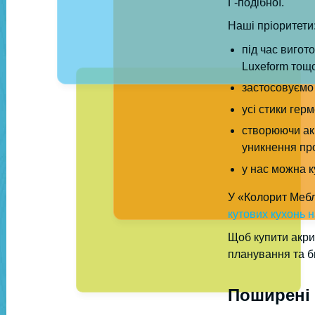
Г-подібної.
Наші пріоритети
під час виго
Luxeform тощо
застосовуємо 
усі стики гер
створюючи акр
уникнення пр
у нас можна к
У «Колорит Мебл
кутових кухонь 
Щоб купити акри
планування та б
Поширені 