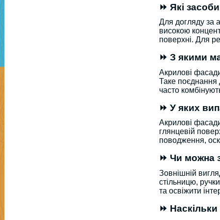
⏩ Які засоб
Для догляду за 
високою концент
поверхні. Для р
⏩ З якими м
Акрилові фасади
Таке поєднання 
часто комбінуют
⏩ У яких вип
Акрилові фасади
глянцевій повер
поводження, оск
⏩ Чи можна з
Зовнішній вигля
стільницю, ручки
та освіжити інте
⏩ Наскільки 