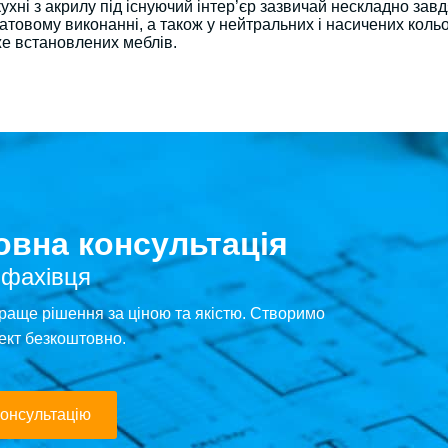
кухні з акрилу під існуючий інтер’єр зазвичай нескладно завд
товому виконанні, а також у нейтральних і насичених кольор
же встановлених меблів.
вна консультація
 фахівця
раще рішення за ціною та якістю. Створимо
ект безкоштовно.
онсультацію