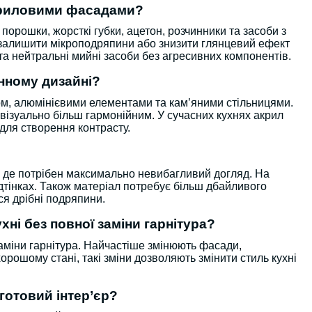
акриловими фасадами?
рошки, жорсткі губки, ацетон, розчинники та засоби з
 залишити мікроподряпини або знизити глянцевий ефект
а нейтральні мийні засоби без агресивних компонентів.
нному дизайні?
м, алюмінієвими елементами та кам’яними стільницями.
візуально більш гармонійним. У сучасних кухнях акрил
ля створення контрасту.
, де потрібен максимально невибагливий догляд. На
дтінках. Також матеріал потребує більш дбайливого
ся дрібні подряпини.
ні без повної заміни гарнітура?
аміни гарнітура. Найчастіше змінюють фасади,
орошому стані, такі зміни дозволяють змінити стиль кухні
 готовий інтер’єр?