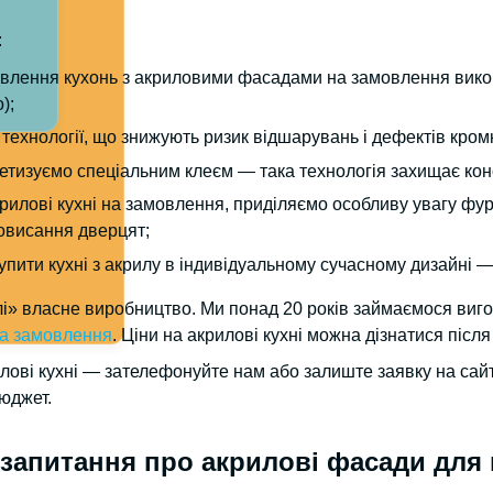
:
товлення кухонь з акриловими фасадами на замовлення вико
);
технології, що знижують ризик відшарувань і дефектів кром
метизуємо спеціальним клеєм — така технологія захищає кон
илові кухні на замовлення, приділяємо особливу увагу фур
овисання дверцят;
упити кухні з акрилу в індивідуальному сучасному дизайні 
і» власне виробництво. Ми понад 20 років займаємося виго
на замовлення
. Ціни на акрилові кухні можна дізнатися після
лові кухні — зателефонуйте нам або залиште заявку на сай
юджет.
запитання про акрилові фасади для 